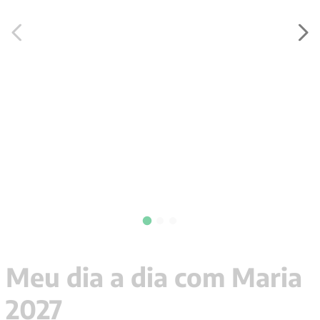
9
º
psicologia
10
º
verena kast
Meu dia a dia com Maria
2027