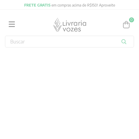
FRETE GRATIS
em compras acima de R$150! Aproveite
0
Buscar
TERMOS MAIS BUSCADOS
1
º
obras completas carl gustav jung
2
º
filosofia
3
º
2027
4
º
jung
5
º
byung chul han
6
º
pré venda
7
º
biblia
8
º
anselm grun