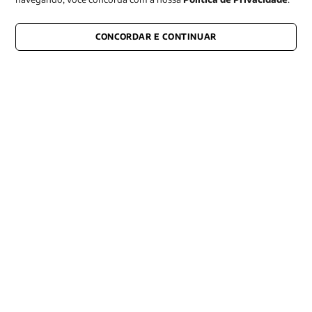
CONCORDAR E CONTINUAR
CONECTE-SE CONOSCO
E fique por dentro de tudo que acontece também nas redes
Razão Social -EDITORA VOZES
LTDA
CNPJ: 31.127.301/0003-76
Rua José Bonifácio, 99
CEP: 01003-001
São Paulo - SP
Contato: (11) 3101-8451