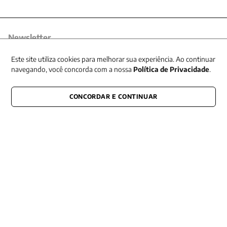
Newsletter
Receba nossas promoções
Este site utiliza cookies para melhorar sua experiência. Ao continuar
navegando, você concorda com a nossa
Política de Privacidade
.
CONCORDAR E CONTINUAR
CONECTE-SE CONOSCO
E fique por dentro de tudo que acontece também nas redes