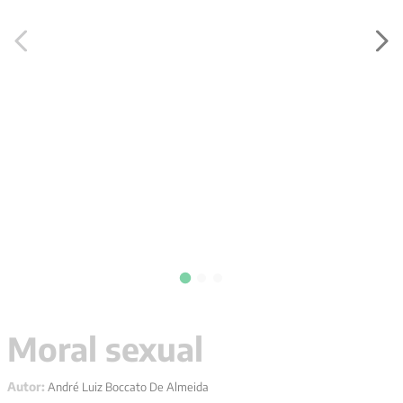
9
º
santo agostinho
10
º
anselm grun
Moral sexual
Autor:
André Luiz Boccato De Almeida