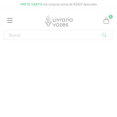
FRETE GRATIS
em compras acima de R$150! Aproveite
0
Buscar
TERMOS MAIS BUSCADOS
1
º
2027
2
º
obras completas carl gustav jung
3
º
filosofia
4
º
jung
5
º
pré venda
6
º
byung chul han
7
º
biblia
8
º
verena kast