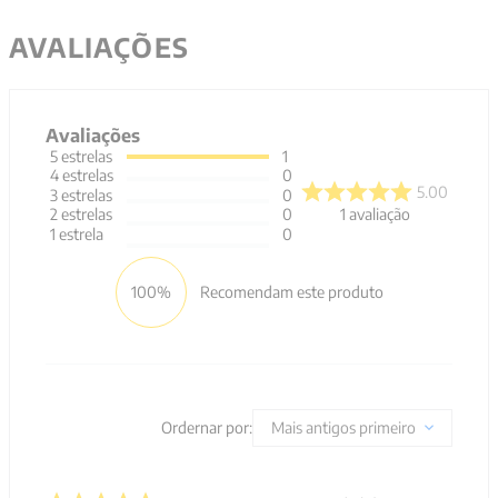
AVALIAÇÕES
Avaliações
5
estrelas
1
4
estrelas
0
5.00
3
estrelas
0
1
avaliação
2
estrelas
0
1
estrela
0
100%
Recomendam este produto
Ordernar por:
Mais antigos primeiro