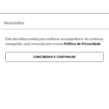
Newsletter
Receba nossas promoções
Este site utiliza cookies para melhorar sua experiência. Ao continuar
navegando, você concorda com a nossa
Política de Privacidade
.
CONCORDAR E CONTINUAR
CONECTE-SE CONOSCO
E fique por dentro de tudo que acontece também nas redes