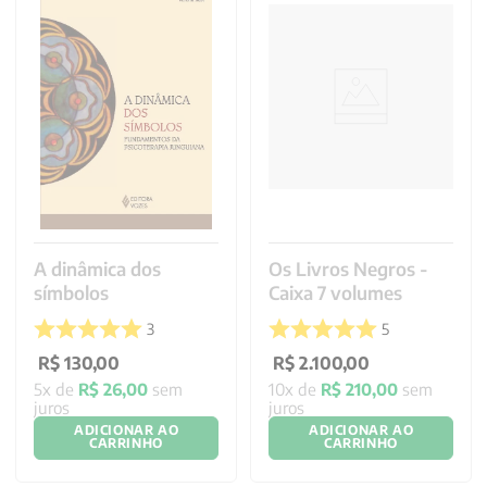
A dinâmica dos
Os Livros Negros -
símbolos
Caixa 7 volumes
3
5
R$
130
,
00
R$
2
.
100
,
00
5
x de
R$
26
,
00
sem
10
x de
R$
210
,
00
sem
juros
juros
ADICIONAR AO
ADICIONAR AO
CARRINHO
CARRINHO