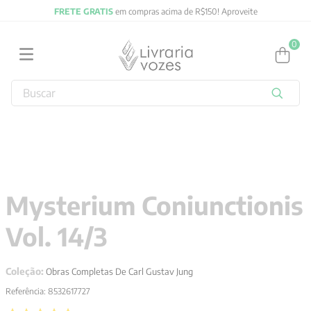
FRETE GRATIS
em compras acima de R$150! Aproveite
0
Buscar
TERMOS MAIS BUSCADOS
1
º
2027
2
º
obras completas carl gustav jung
3
º
filosofia
Mysterium Coniunctionis
4
º
jung
Vol. 14/3
5
º
byung chul han
6
º
pré venda
Coleção:
Obras Completas De Carl Gustav Jung
7
º
biblia
Referência
:
8532617727
8
º
santo agostinho