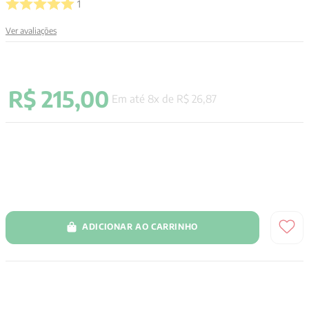
1
9
º
anselm grun
Ver avaliações
10
º
verena kast
R$
215
,
00
Em até
8
x de
R$
26
,
87
ADICIONAR AO CARRINHO