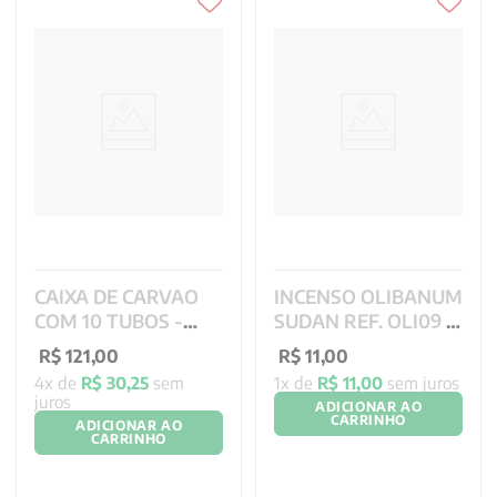
CAIXA DE CARVAO
INCENSO OLIBANUM
COM 10 TUBOS -
SUDAN REF. OLI09 -
33MM
9 GR
R$
121
,
00
R$
11
,
00
4
x de
R$
30
,
25
sem
1
x de
R$
11
,
00
sem juros
juros
ADICIONAR AO
CARRINHO
ADICIONAR AO
CARRINHO