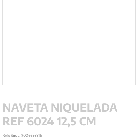
9
º
santo agostinho
10
º
anselm grun
NAVETA NIQUELADA
REF 6024 12,5 CM
Referência
:
9006693316