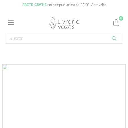
FRETE GRATIS
em compras acima de R$150! Aproveite
0
Buscar
TERMOS MAIS BUSCADOS
1
º
2027
2
º
obras completas carl gustav jung
3
º
filosofia
4
º
jung
5
º
pré venda
6
º
byung chul han
7
º
biblia
8
º
verena kast