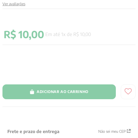
Ver avaliações
9
º
santo agostinho
10
º
anselm grun
R$
10
,
00
Em até
1
x de
R$
10
,
00
ADICIONAR AO CARRINHO
Frete e prazo de entrega
Não sei meu CEP