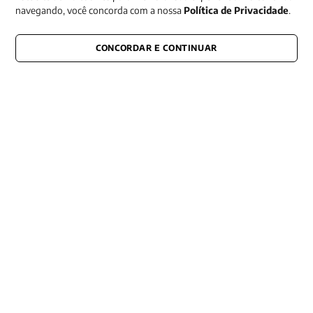
Receba nossas promoções
navegando, você concorda com a nossa
Política de Privacidade
.
CONCORDAR E CONTINUAR
CONECTE-SE CONOSCO
E fique por dentro de tudo que acontece também nas redes
Razão Social -EDITORA VOZES
LTDA
CNPJ: 31.127.301/0003-76
Rua José Bonifácio, 99
CEP: 01003-001
São Paulo - SP
Contato: (11) 3101-8451