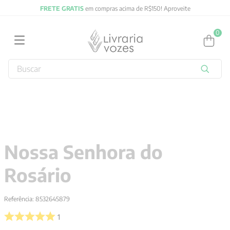
FRETE GRATIS
em compras acima de R$150! Aproveite
0
Buscar
TERMOS MAIS BUSCADOS
1
º
2027
2
º
obras completas carl gustav jung
3
º
filosofia
Nossa Senhora do
4
º
jung
Rosário
5
º
pré venda
6
º
byung chul han
Referência
:
8532645879
7
º
biblia
1
8
º
vozes bolso