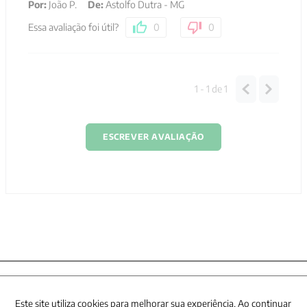
Por
:
João P.
De
:
Astolfo Dutra - MG
Essa avaliação foi útil?
0
0
1 - 1
de
1
ESCREVER AVALIAÇÃO
Newsletter
Este site utiliza cookies para melhorar sua experiência. Ao continuar