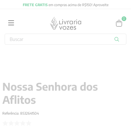
FRETE GRATIS
em compras acima de R$150! Aproveite
0
Buscar
TERMOS MAIS BUSCADOS
1
º
2027
2
º
obras completas carl gustav jung
3
º
filosofia
Nossa Senhora dos
4
º
jung
Aflitos
5
º
byung chul han
6
º
pré venda
Referência
:
8532641504
7
º
biblia
8
º
anselm grun