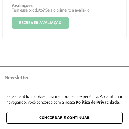
Avaliações
Tem esse produto? Seja o primeiro a avaliá-lo!
ESCREVER AVALIAÇÃO
Newsletter
Receba nossas promoções
Este site utiliza cookies para melhorar sua experiência. Ao continuar
navegando, você concorda com a nossa
Política de Privacidade
.
CONCORDAR E CONTINUAR
CONECTE-SE CONOSCO
E fique por dentro de tudo que acontece também nas redes