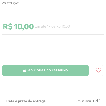
Ver avaliações
9
º
santo agostinho
10
º
verena kast
R$
10
,
00
Em até
1
x de
R$
10
,
00
ADICIONAR AO CARRINHO
Frete e prazo de entrega
Não sei meu CEP