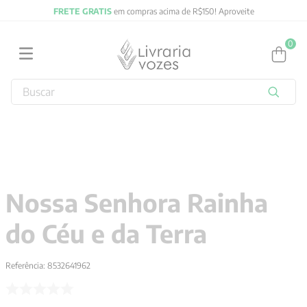
FRETE GRATIS
em compras acima de R$150! Aproveite
0
Buscar
TERMOS MAIS BUSCADOS
1
º
2027
2
º
obras completas carl gustav jung
3
º
filosofia
Nossa Senhora Rainha
4
º
jung
do Céu e da Terra
5
º
pré venda
6
º
byung chul han
Referência
:
8532641962
7
º
biblia
8
º
verena kast