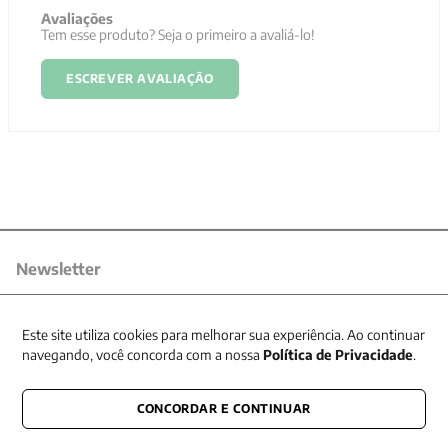
Avaliações
Tem esse produto? Seja o primeiro a avaliá-lo!
ESCREVER AVALIAÇÃO
Newsletter
Receba nossas promoções
Este site utiliza cookies para melhorar sua experiência. Ao continuar
navegando, você concorda com a nossa
Política de Privacidade
.
CONCORDAR E CONTINUAR
CONECTE-SE CONOSCO
E fique por dentro de tudo que acontece também nas redes