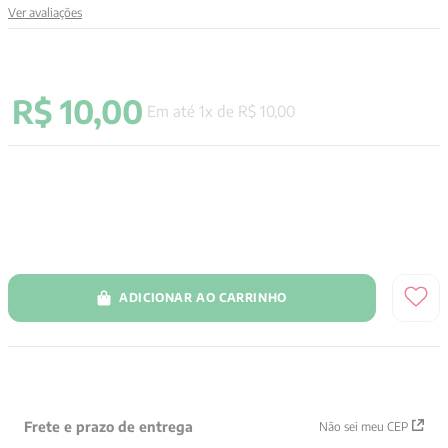
Ver avaliações
9
º
santo agostinho
10
º
anselm grun
R$
10
,
00
Em até
1
x de
R$
10
,
00
ADICIONAR AO CARRINHO
Frete e prazo de entrega
Não sei meu CEP