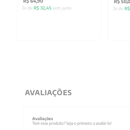
R$
64
,
90
R$
50
,
2
x de
R$
32
,
45
sem juros
2
x de
R$
AVALIAÇÕES
Avaliações
Tem esse produto? Seja o primeiro a avaliá-lo!