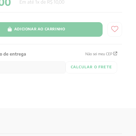
00
Em até
1
x de
R$
10
,
00
ADICIONAR AO CARRINHO
zo de entrega
Não sei meu CEP
CALCULAR O FRETE