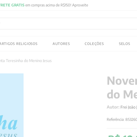
FRETE GRATIS
em compras acima de R$150! Aproveite
ADOS
ARTIGOS RELIGIOSOS
AUTORES
COLEÇÕES
SELOS
 gustav jung
ta Teresinha do Menino Jesus
Noven
do Me
Autor:
Frei João
Referência
:
85326