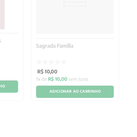
s
N
Sagrada Família
da
R
R$
10
,
00
1
x
1
x de
R$
10
,
00
sem juros
NHO
ADICIONAR AO CARRINHO