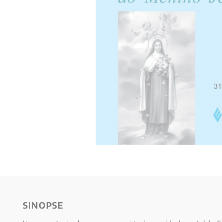
10
º
verena kast
SINOPSE