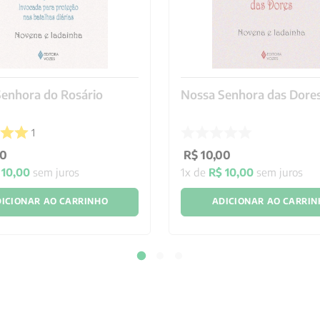
enhora do Rosário
Nossa Senhora das Dore
1
0
R$
10
,
00
10
,
00
sem juros
1
x de
R$
10
,
00
sem juros
ICIONAR AO CARRINHO
ADICIONAR AO CARRI