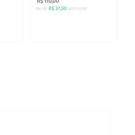
R$
110
,
00
4
x de
R$
27
,
50
sem juros