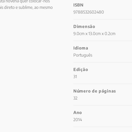
sta novena quer colocar-nos
ISBN
is direto e sublime, ao mesmo
9788532602480
Dimensão
9.0cm x 13.0cm x 0.2cm
Idioma
Português
Edição
31
Número de páginas
32
Ano
2014