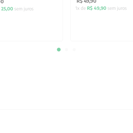
R$
49
,
90
00
1
x de
R$
49
,
90
sem juros
25
,
00
sem juros