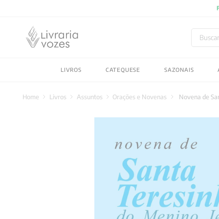
Buscar
TERMOS MAIS BUSC
LIVROS
CATEQUESE
SAZONAIS
1
º
2027
2
º
obras completas carl
Livros
Assuntos
Orações e Novenas
Novena de San
3
º
filosofia
4
º
jung
5
º
byung chul han
6
º
pré venda
7
º
biblia
8
º
anselm grun
9
º
santo agostinho