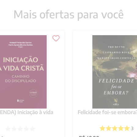
Mais ofertas para você
NDA) Iniciação à vida
Felicidade foi-se embora
3