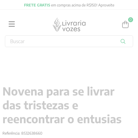
FRETE GRATIS
em compras acima de R$150! Aproveite
0
Buscar
TERMOS MAIS BUSCADOS
1
º
2027
2
º
obras completas carl gustav jung
3
º
filosofia
Novena para se livrar
4
º
jung
das tristezas e
5
º
byung chul han
6
º
pré venda
reencontrar o entusias
7
º
biblia
Referência
:
8532638660
8
º
santo agostinho