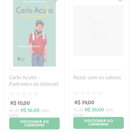
Carlo Acutis -
Rezar com os salmos
Padroeiro da internet
R$
39
,
00
R$
10
,
00
1
x de
R$
39
,
00
sem
1
x de
R$
10
,
00
sem
juros
juros
ADICIONAR AO
ADICIONAR AO
CARRINHO
CARRINHO