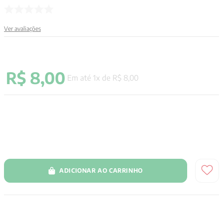
9
º
anselm grun
Ver avaliações
10
º
verena kast
R$
8
,
00
Em até
1
x de
R$
8
,
00
ADICIONAR AO CARRINHO