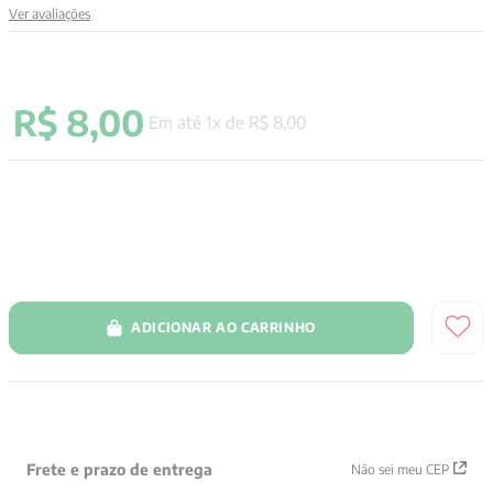
Ver avaliações
9
º
anselm grun
10
º
aristoteles
R$
8
,
00
Em até
1
x de
R$
8
,
00
ADICIONAR AO CARRINHO
Frete e prazo de entrega
Não sei meu CEP