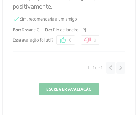
positivamente.
Sim, recomendaria a um amigo
Por
:
Rosane C.
De
:
Rio de Janeiro - RJ
Essa avaliação foi útil?
0
0
1 - 1
de
1
ESCREVER AVALIAÇÃO