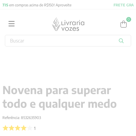
FRETE GRATIS
em compras acima de R$150! Aproveite
0
Buscar
TERMOS MAIS BUSCADOS
1
º
jung
2
º
obras completas carl gustav jung
3
º
filosofia
Novena para superar
4
º
2027
todo e qualquer medo
5
º
byung chul han
6
º
biblia
Referência
:
8532635903
7
º
pré venda
1
8
º
psicologia