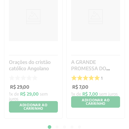
Orações do cristão
A GRANDE
católico Angolano
PROMESSA DO
SACRATISSIMO
1
CORACAO DE JESUS
R$
29
,
00
R$
7
,
00
1
x de
R$
29
,
00
sem
1
x de
R$
7
,
00
sem juros
juros
ADICIONAR AO
CARRINHO
ADICIONAR AO
CARRINHO