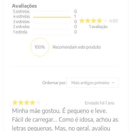
Avaliações
5
estrelas
0
4
estrelas
1
4.00
3
estrelas
0
1
avaliação
2
estrelas
0
1
estrela
0
100%
Recomendam este produto
Ordernar por:
Mais antigos primeiro
Enviado há
1 ano
Minha mãe gostou. É pequeno e leve.
Fácil de carregar... Como é idosa, achou as
letras pequenas. Mas, no geral, avaliou