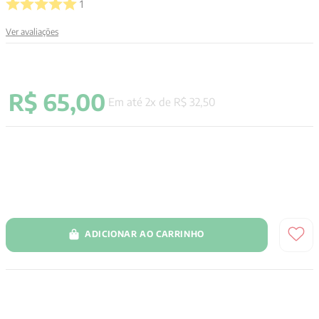
1
9
º
santo agostinho
Ver avaliações
10
º
anselm grun
R$
65
,
00
Em até
2
x de
R$
32
,
50
ADICIONAR AO CARRINHO