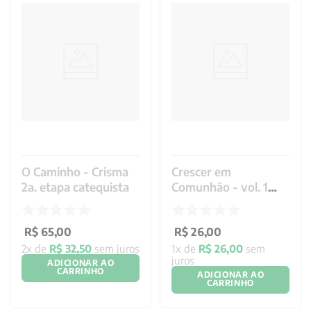
O Caminho - Crisma
Crescer em
2a. etapa catequista
Comunhão - vol. 1
Catequese de
inspiração
R$
65
,
00
catecumenal com a
R$
26
,
00
família
2
x de
R$
32
,
50
sem juros
1
x de
R$
26
,
00
sem
juros
ADICIONAR AO
CARRINHO
ADICIONAR AO
CARRINHO