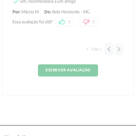
Sim, recomendaria a um amigo
Por
:
Márcio M.
De
:
Belo Horizonte - MG
Essa avaliação foi útil?
0
0
1 - 1
de
1
ESCREVER AVALIAÇÃO