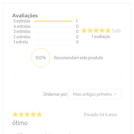
Avaliações
5
estrelas
1
4
estrelas
0
5.00
3
estrelas
0
1
avaliação
2
estrelas
0
1
estrela
0
100%
Recomendam este produto
Ordernar por:
Mais antigos primeiro
Enviado há
6 anos
ótimo