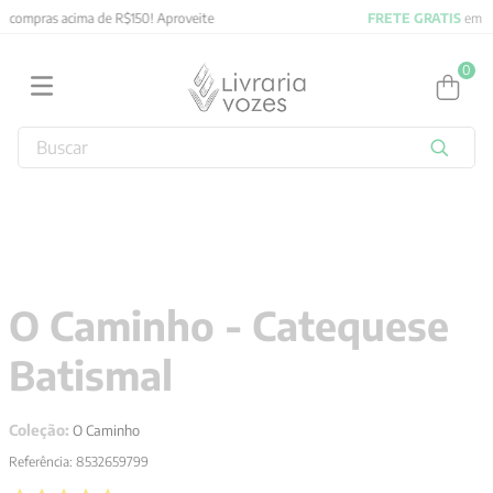
FRETE GRATIS
em compras acima de R$150! Aproveite
0
Buscar
TERMOS MAIS BUSCADOS
1
º
2027
2
º
obras completas carl gustav jung
3
º
filosofia
O Caminho - Catequese
4
º
jung
Batismal
5
º
pré venda
6
º
byung chul han
Coleção:
O Caminho
7
º
biblia
Referência
:
8532659799
8
º
verena kast