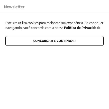
Newsletter
Receba nossas promoções
Este site utiliza cookies para melhorar sua experiência. Ao continuar
navegando, você concorda com a nossa
Política de Privacidade
.
CONCORDAR E CONTINUAR
CONECTE-SE CONOSCO
E fique por dentro de tudo que acontece também nas redes
Razão Social -EDITORA VOZES
LTDA