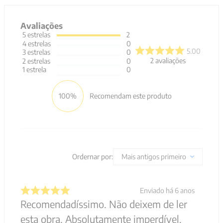
Avaliações
5
estrelas
2
4
estrelas
0
5.00
3
estrelas
0
2
avaliações
2
estrelas
0
1
estrela
0
100%
Recomendam este produto
Ordernar por:
Mais antigos primeiro
Enviado há
6 anos
Recomendadíssimo. Não deixem de ler
esta obra. Absolutamente imperdível.