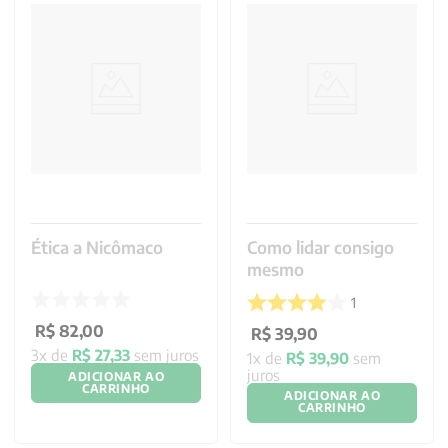
Ética a Nicômaco
Como lidar consigo
mesmo
1
R$
82
,
00
R$
39
,
90
3
x de
R$
27
,
33
sem juros
1
x de
R$
39
,
90
sem
juros
ADICIONAR AO
CARRINHO
ADICIONAR AO
CARRINHO