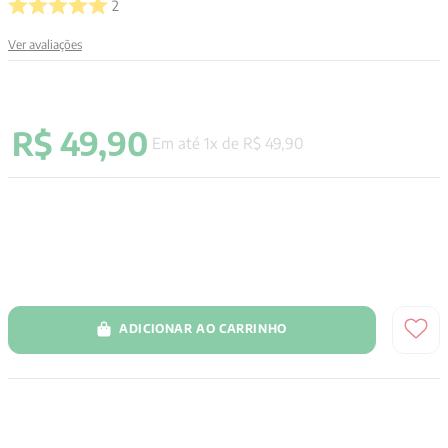
2
9
º
psicologia
Ver avaliações
10
º
verena kast
R$
49
,
90
Em até
1
x de
R$
49
,
90
ADICIONAR AO CARRINHO