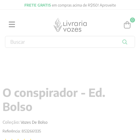
FRETE GRATIS
em compras acima de R$150! Aproveite
0
Buscar
TERMOS MAIS BUSCADOS
1
º
obras completas carl gustav jung
2
º
filosofia
3
º
2027
O conspirador - Ed.
4
º
jung
Bolso
5
º
byung chul han
6
º
pré venda
Coleção:
Vozes De Bolso
7
º
biblia
Referência
:
8532661335
8
º
anselm grun