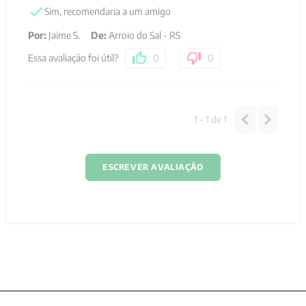
Sim, recomendaria a um amigo
Por
:
Jaime S.
De
:
Arroio do Sal - RS
Essa avaliação foi útil?
0
0
1 - 1
de
1
ESCREVER AVALIAÇÃO