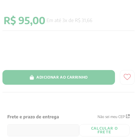
9
º
santo agostinho
R$
95
,
00
10
º
anselm grun
Em até
3
x de
R$
31
,
66
ADICIONAR AO CARRINHO
Frete e prazo de entrega
Não sei meu CEP
CALCULAR O
FRETE