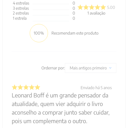
4
estrelas
0
5.00
3
estrelas
0
1
avaliação
2
estrelas
0
1
estrela
0
100%
Recomendam este produto
Ordernar por:
Mais antigos primeiro
Enviado há
5 anos
Leonard Boff é um grande pensador da
atualidade, quem vier adquirir o livro
aconselho a comprar junto saber cuidar,
pois um complementa o outro.