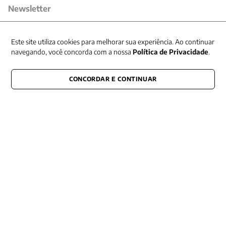
Newsletter
Receba nossas promoções
Este site utiliza cookies para melhorar sua experiência. Ao continuar
navegando, você concorda com a nossa
Política de Privacidade
.
CONCORDAR E CONTINUAR
CONECTE-SE CONOSCO
E fique por dentro de tudo que acontece também nas redes
Razão Social -EDITORA VOZES
LTDA