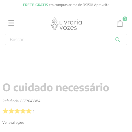
FRETE GRATIS
em compras acima de R$150! Aproveite
0
Buscar
TERMOS MAIS BUSCADOS
1
º
2027
2
º
obras completas carl gustav jung
3
º
filosofia
O cuidado necessário
4
º
jung
5
º
pré venda
Referência
:
8532643884
6
º
byung chul han
1
7
º
biblia
Ver avaliações
8
º
vozes bolso