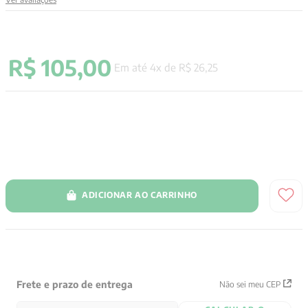
9
º
aristoteles
10
º
psicologia
R$
105
,
00
Em até
4
x de
R$
26
,
25
ADICIONAR AO CARRINHO
Frete e prazo de entrega
Não sei meu CEP