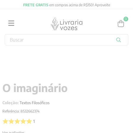
FRETE GRATIS
em compras acima de R$150! Aproveite
0
Buscar
TERMOS MAIS BUSCADOS
1
º
2027
2
º
obras completas carl gustav jung
3
º
filosofia
O imaginário
4
º
jung
5
º
byung chul han
Coleção:
Textos Filosóficos
6
º
pré venda
Referência
:
8532662374
7
º
biblia
1
8
º
anselm grun
Ver avaliações