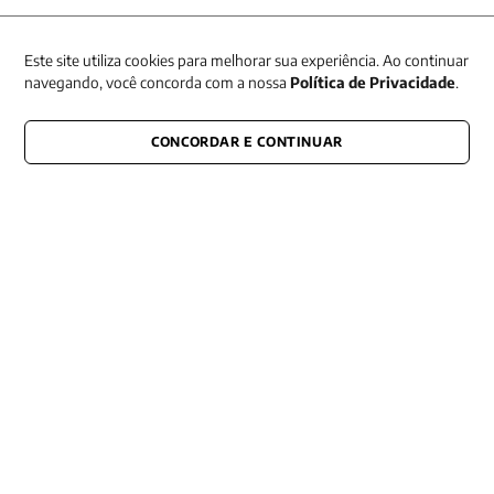
Receba nossas promoções
Este site utiliza cookies para melhorar sua experiência. Ao continuar
navegando, você concorda com a nossa
Política de Privacidade
.
CONCORDAR E CONTINUAR
CONECTE-SE CONOSCO
E fique por dentro de tudo que acontece também nas redes
Razão Social -EDITORA VOZES
LTDA
CNPJ: 31.127.301/0003-76
Rua José Bonifácio, 99