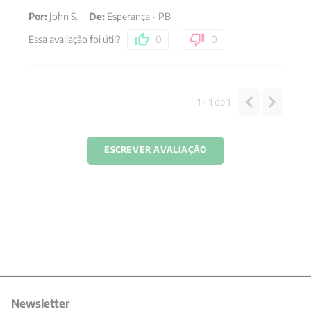
Por
:
John S.
De
:
Esperança - PB
Essa avaliação foi útil?
0
0
1 - 1
de
1
ESCREVER AVALIAÇÃO
Newsletter