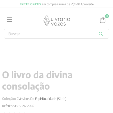
FRETE GRATIS
em compras acima de R$150! Aproveite
0
Buscar
TERMOS MAIS BUSCADOS
1
º
2027
2
º
obras completas carl gustav jung
3
º
filosofia
O livro da divina
4
º
jung
consolação
5
º
byung chul han
6
º
pré venda
Coleção:
Clássicos Da Espiritualidade (Série)
7
º
biblia
Referência
:
8532652069
8
º
anselm grun