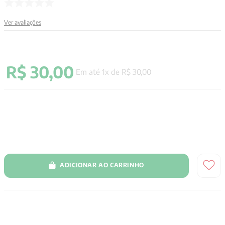
9
º
aristoteles
Ver avaliações
10
º
psicologia
R$
30
,
00
Em até
1
x de
R$
30
,
00
ADICIONAR AO CARRINHO