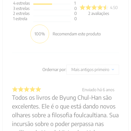
4
estrelas
1
4.50
3
estrelas
0
2
avaliações
2
estrelas
0
1
estrela
0
100%
Recomendam este produto
Ordernar por:
Mais antigos primeiro
Enviado há
6 anos
Todos os livros de Byung Chul-Han são
excelentes. Ele é o que está dando novos
olhares sobre a filosofia foulcaultiana. Sua
incursão sobre o poder perpassa nas