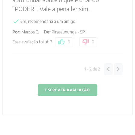
"PODER". Vale a pena ler sim.
Sim, recomendaria a um amigo
Por
:
Marcos C.
De
:
Pirassununga - SP
Essa avaliação foi útil?
0
0
1 - 2
de
2
ESCREVER AVALIAÇÃO