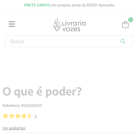
FRETE GRATIS
em compras acima de R$150! Aproveite
0
Buscar
TERMOS MAIS BUSCADOS
1
º
2027
2
º
obras completas carl gustav jung
3
º
filosofia
O que é poder?
4
º
jung
5
º
byung chul han
Referência
:
8532660037
6
º
pré venda
2
7
º
biblia
Ver avaliações
8
º
anselm grun