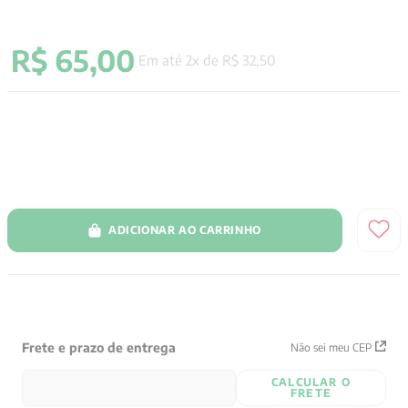
9
º
aristoteles
R$
65
,
00
10
º
psicologia
Em até
2
x de
R$
32
,
50
ADICIONAR AO CARRINHO
Frete e prazo de entrega
Não sei meu CEP
CALCULAR O
FRETE