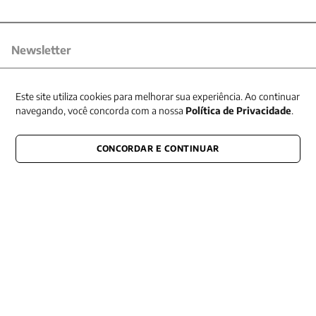
Newsletter
Receba nossas promoções
Este site utiliza cookies para melhorar sua experiência. Ao continuar
navegando, você concorda com a nossa
Política de Privacidade
.
CONCORDAR E CONTINUAR
CONECTE-SE CONOSCO
E fique por dentro de tudo que acontece também nas redes