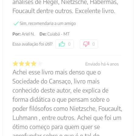
análises de Hegel, Nietzsche, Habermas,
Foucault dentre outros. Excelente livro.
Sim, recomendaria a um amigo
Por
:
Ariel N.
De
:
Cuiabá - MT
Essa avaliação foi útil?
0
0
Enviado há
4 anos
Achei esse livro mais denso que o
Sociedade do Cansaço, livro mais
conhecido deste autor, ele explica de
forma didática o que pensam sobre o
poder filósofos como Nietzsche, Foucault,
Luhmann , entre outros. Achei que foi um
ótimo começo para quem quer se
aprofundar sobre o que é o tal do