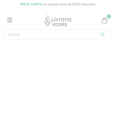
FRETE GRATIS
em compras acima de R$150! Aproveite
0
Buscar
TERMOS MAIS BUSCADOS
1
º
obras completas carl gustav jung
2
º
2027
3
º
filosofia
4
º
jung
5
º
byung chul han
6
º
pré venda
7
º
biblia
8
º
anselm grun