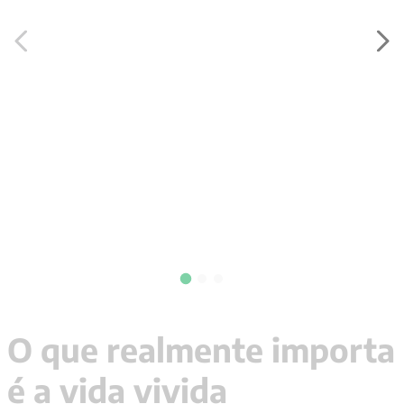
9
º
psicologia
10
º
verena kast
O que realmente importa
é a vida vivida