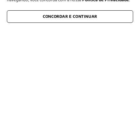
CONCORDAR E CONTINUAR
CONECTE-SE CONOSCO
E fique por dentro de tudo que acontece também nas redes
Razão Social -EDITORA VOZES
LTDA
CNPJ: 31.127.301/0003-76
Rua José Bonifácio, 99
CEP: 01003-001
São Paulo - SP
Contato: (11) 3101-8451