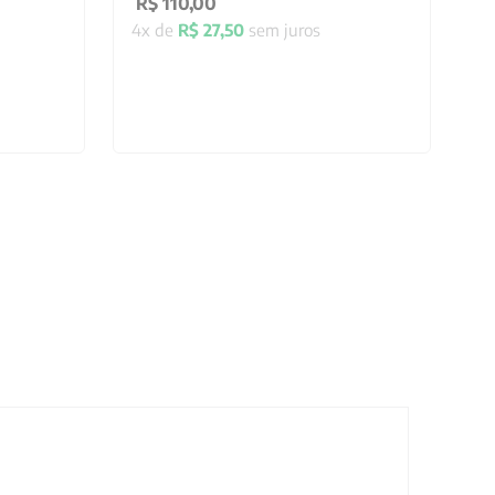
R$
110
,
00
4
x de
R$
27
,
50
sem juros