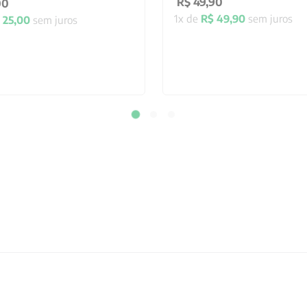
R$
49
,
90
00
1
x de
R$
49
,
90
sem juros
25
,
00
sem juros