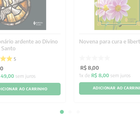
nário ardente ao Divino
Novena para cura e liber
o Santo
5
R$
8
,
00
00
1
x de
R$
8
,
00
sem juros
49
,
00
sem juros
ADICIONAR AO CARRI
ICIONAR AO CARRINHO