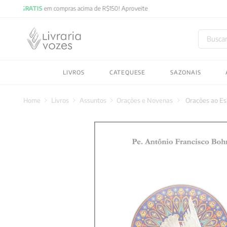
Buscar
TERMOS MAIS BUSC
LIVROS
CATEQUESE
SAZONAIS
1
º
2027
2
º
obras completas carl
Livros
Assuntos
Orações e Novenas
Orações ao Es
3
º
filosofia
4
º
jung
5
º
byung chul han
6
º
pré venda
7
º
biblia
8
º
anselm grun
9
º
aristoteles