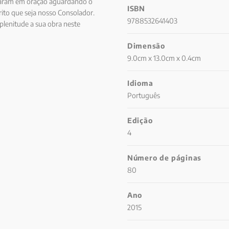
eraram em oração aguardando o
ISBN
rito que seja nosso Consolador.
9788532641403
 plenitude a sua obra neste
Dimensão
9.0cm x 13.0cm x 0.4cm
Idioma
Português
Edição
4
Número de páginas
80
Ano
2015