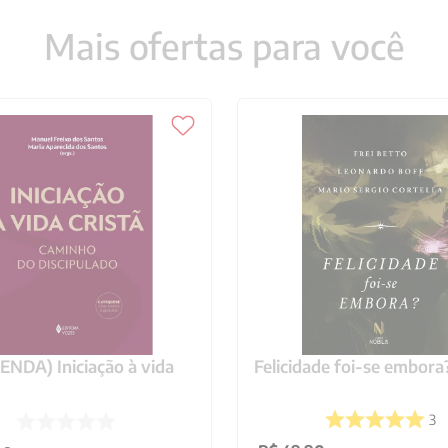
Mais ofertas para você
NDA) Iniciação à vida
Felicidade foi-se embora
3