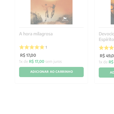
A hora milagrosa
Devocio
Espírit
1
R$
17
,
00
R$
49
,
1
x de
R$
17
,
00
sem juros
1
x de
R$
ADICIONAR AO CARRINHO
AD