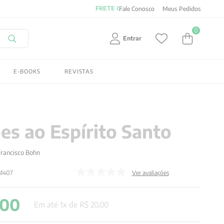
Fale Conosco
Meus Pedidos
0
Entrar
E-BOOKS
REVISTAS
es ao Espírito Santo
Francisco Bohn
41407
Ver avaliações
00
Em até
1
x de
R$
20
,
00