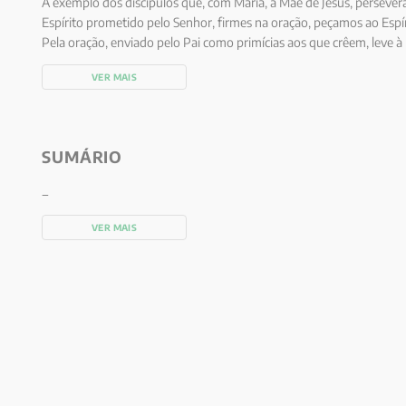
A exemplo dos discípulos que, com Maria, a Mãe de Jesus, persev
Espírito prometido pelo Senhor, firmes na oração, peçamos ao Espí
Pela oração, enviado pelo Pai como primícias aos que crêem, leve à
mundo.
VER MAIS
SUMÁRIO
_
VER MAIS