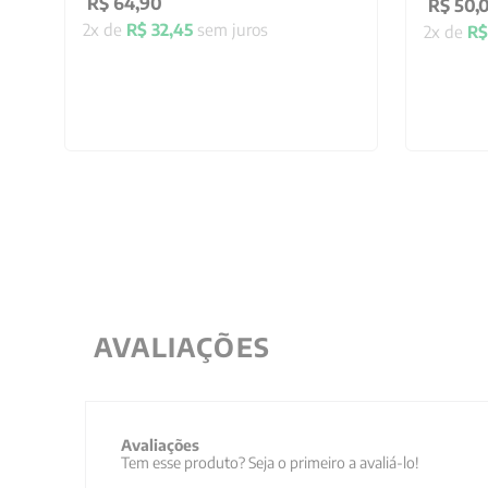
R$
64
,
90
R$
50
,
2
x de
R$
32
,
45
sem juros
2
x de
R$
AVALIAÇÕES
Avaliações
Tem esse produto? Seja o primeiro a avaliá-lo!