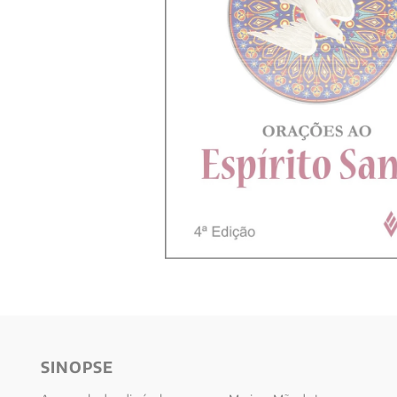
10
º
psicologia
SINOPSE