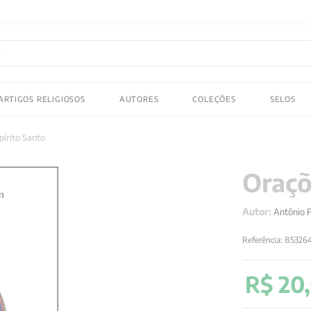
FRETE GRATIS
em compras acima de R$150! Aproveite
ADOS
ARTIGOS RELIGIOSOS
AUTORES
COLEÇÕES
SELOS
 gustav jung
pírito Santo
Oraçõ
Autor:
Antônio 
Referência
:
85326
R$
20
,