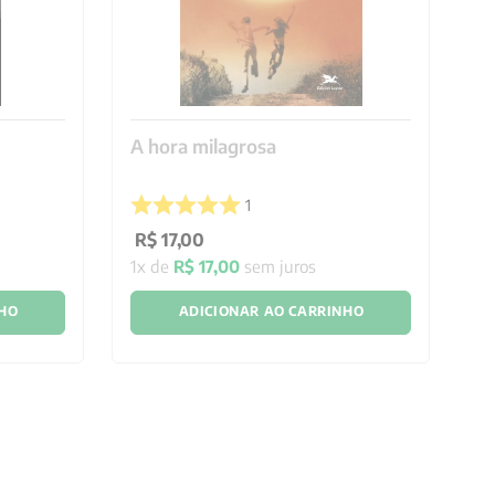
A hora milagrosa
N
1
R$
17
,
00
R
1
x de
R$
17
,
00
sem juros
1
x
NHO
ADICIONAR AO CARRINHO