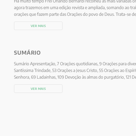
Há muito tempo Frei Orlando Bernardi recolheu as mais variadas 
agora trazemos em uma edição revista e ampliada, somando ao trab
orações que fazem parte das Orações do povo de Deus. Trata-se d
populares que engloba desde as orações cotidianas, como orações 
VER MAIS
devoções mais comuns a Nossa Senhora e aos santos. O objetivo é
leitor a sentir-se parte deste povo que caminha junto porque cam
SUMÁRIO
Sumário Apresentação, 7 Orações quotidianas, 9 Orações para diver
Santíssima Trindade, 53 Orações a Jesus Cristo, 55 Orações ao Espír
Senhora, 69 Ladainhas, 109 Devoção às almas do purgatório, 121 De
VER MAIS