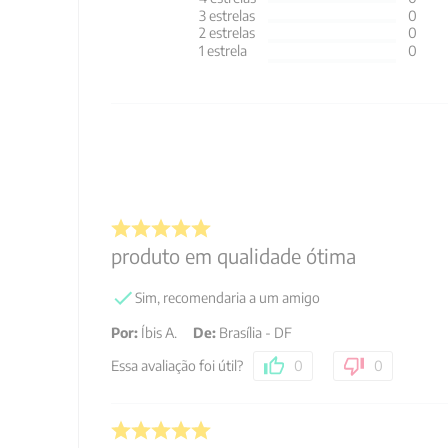
3
estrelas
0
2
estrelas
0
1
estrela
0
produto em qualidade ótima
Sim, recomendaria a um amigo
Por
:
Íbis A.
De
:
Brasília - DF
Essa avaliação foi útil?
0
0