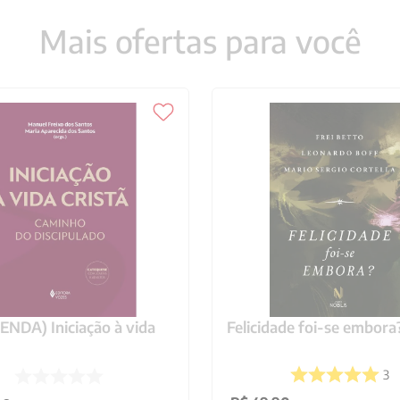
Mais ofertas para você
NDA) Iniciação à vida
Felicidade foi-se embora
3