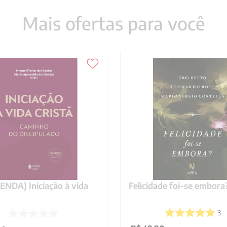
Mais ofertas para você
NDA) Iniciação à vida
Felicidade foi-se embora
3