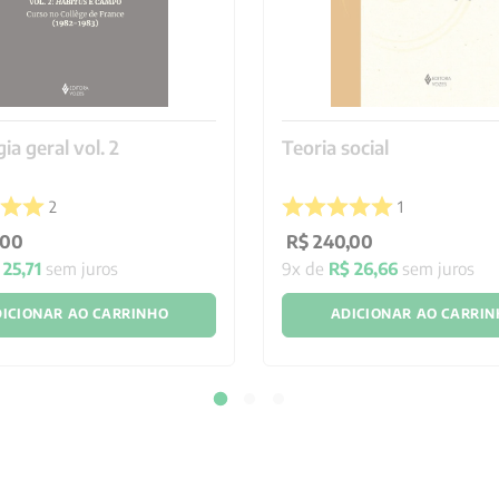
ia geral vol. 2
Teoria social
2
1
00
R$
240
,
00
25
,
71
sem juros
9
x de
R$
26
,
66
sem juros
ICIONAR AO CARRINHO
ADICIONAR AO CARRI