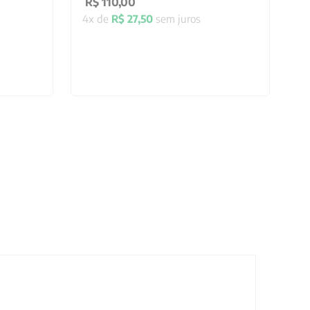
R$
110
,
00
4
x de
R$
27
,
50
sem juros