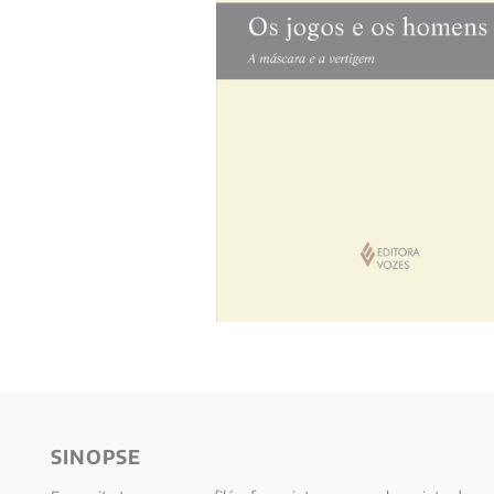
10
º
psicologia
SINOPSE