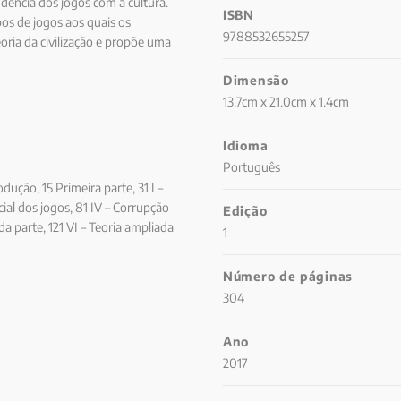
dência dos jogos com a cultura.
ISBN
pos de jogos aos quais os
9788532655257
ria da civilização e propõe uma
vas às contemporâneas.
Dimensão
13.7cm x 21.0cm x 1.4cm
Idioma
Português
dução, 15 Primeira parte, 31 I –
ocial dos jogos, 81 IV – Corrupção
Edição
a parte, 121 VI – Teoria ampliada
1
caso, 161 IX – Ressurgências no
de azar, 225 II – Da pedagogia à
Número de páginas
igem no volador mexicano, 276 • O
304
uinas caça-níqueis. A paixão
• Preferência pelos
Ano
289 • Exercício do poder político
2017
m exemplo: o culto a James Dean,
ncidentes de 31 de dezembro de