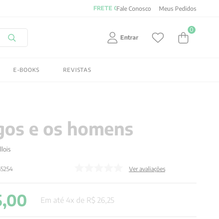
Fale Conosco
Meus Pedidos
0
Entrar
E-BOOKS
REVISTAS
gos e os homens
llois
55254
Ver avaliações
5
,
00
Em até
4
x de
R$
26
,
25