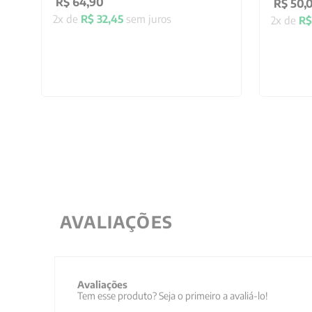
R$
64
,
90
R$
50
,
2
x de
R$
32
,
45
sem juros
2
x de
R$
AVALIAÇÕES
Avaliações
Tem esse produto? Seja o primeiro a avaliá-lo!