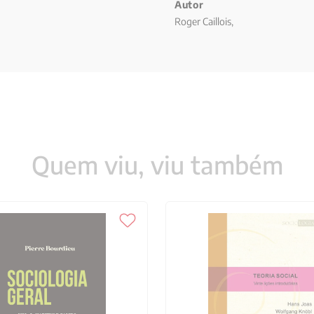
da conspiração política, símbolo
Autor
Roger Caillois,
Quem viu, viu também