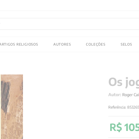
FRETE GRATIS
em compras acima de R$150! Aproveite
ADOS
ARTIGOS RELIGIOSOS
AUTORES
COLEÇÕES
SELOS
 gustav jung
Os jo
Autor:
Roger Cai
Referência
:
85326
R$
10