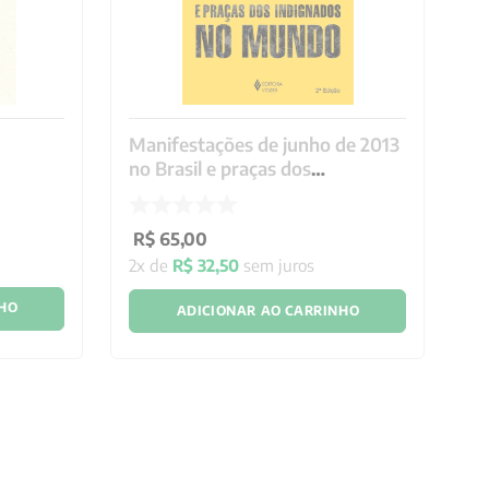
Manifestações de junho de 2013
Mo
no Brasil e praças dos
gl
indignados no mundo
R$
65
,
00
R
2
x de
R$
32
,
50
sem juros
3
x
NHO
ADICIONAR AO CARRINHO