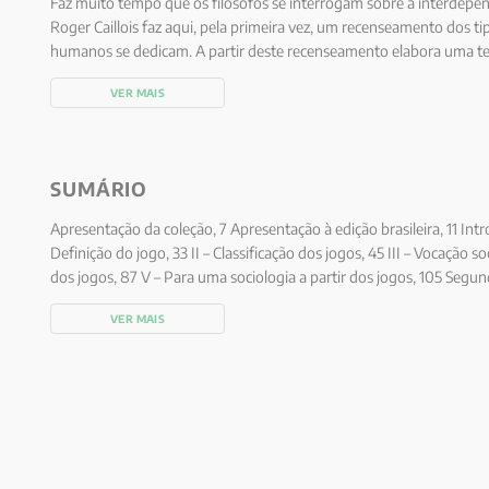
Faz muito tempo que os filósofos se interrogam sobre a interdepen
Roger Caillois faz aqui, pela primeira vez, um recenseamento dos ti
humanos se dedicam. A partir deste recenseamento elabora uma teo
nova interpretação das diferentes culturas, das sociedades primiti
VER MAIS
SUMÁRIO
Apresentação da coleção, 7 Apresentação à edição brasileira, 11 Intro
Definição do jogo, 33 II – Classificação dos jogos, 45 III – Vocação s
dos jogos, 87 V – Para uma sociologia a partir dos jogos, 105 Segund
dos jogos, 123 VII – Simulacro e vertigem, 135 VIII – Competição e a
VER MAIS
mundo moderno, 203 Complementos, 223 I – Importância dos jogos 
matemática, 249 Dossiê, 271 • Mimicry entre os insetos, 273 • Vert
prazer de um macaco-prego em destruir, 277 • Propagação das máq
que despertam, 278 • Jogos de azar, horóscopos e superstição, 287 
“estupefacientes” entre as formigas, 288 • Mecanismo da iniciação, 
pelas máscaras, 291 • Intensidade da identificação com a estrela. U
293 • Ressurgências da vertigem nas civilizações organizadas: os i