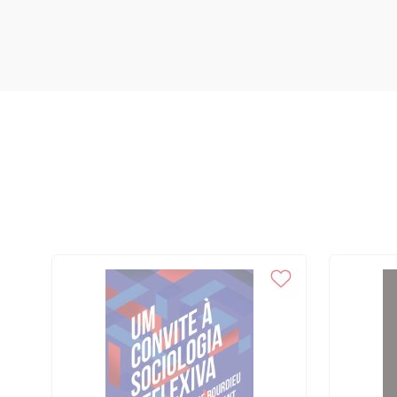
1956 em Estocolmo, 295 • A máscara: atributo da intriga amorosa e 
de mistério e de angústia; seu caráter duvidoso, 297