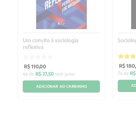
Um convite à sociologia
Sociolog
reflexiva
R$
180
,
R$
110
,
00
7
x de
R$
4
x de
R$
27
,
50
sem juros
AD
ADICIONAR AO CARRINHO