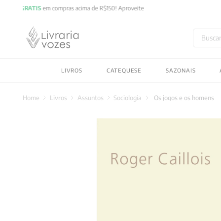
Buscar
TERMOS MAIS BUSC
LIVROS
CATEQUESE
SAZONAIS
1
º
2027
2
º
obras completas carl
Livros
Assuntos
Sociologia
Os jogos e os homens
3
º
filosofia
4
º
jung
5
º
byung chul han
6
º
pré venda
7
º
biblia
8
º
anselm grun
9
º
aristoteles