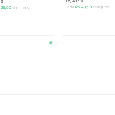
R$
49
,
90
00
1
x de
R$
49
,
90
sem juros
25
,
00
sem juros