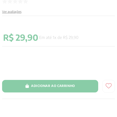
9
º
santo agostinho
Ver avaliações
10
º
verena kast
R$
29
,
90
Em até
1
x de
R$
29
,
90
ADICIONAR AO CARRINHO