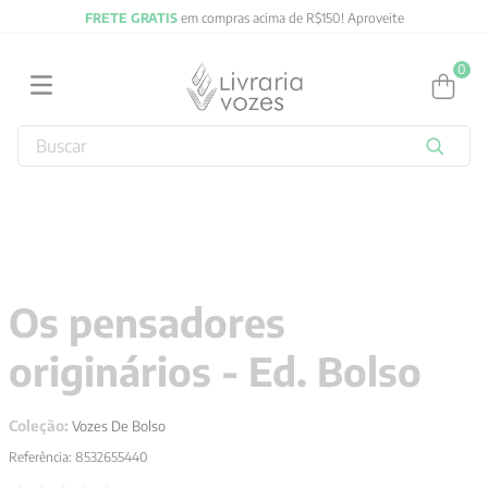
FRETE GRATIS
em compras acima de R$150! Aproveite
0
Buscar
TERMOS MAIS BUSCADOS
1
º
2027
2
º
obras completas carl gustav jung
3
º
filosofia
Os pensadores
4
º
jung
originários - Ed. Bolso
5
º
byung chul han
6
º
pré venda
Coleção:
Vozes De Bolso
7
º
biblia
Referência
:
8532655440
8
º
anselm grun