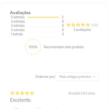
Avaliações
5
estrelas
2
4
estrelas
0
5.00
3
estrelas
0
2
avaliações
2
estrelas
0
1
estrela
0
100%
Recomendam este produto
Ordernar por:
Mais antigos primeiro
Enviado há
5 anos
Excelente.