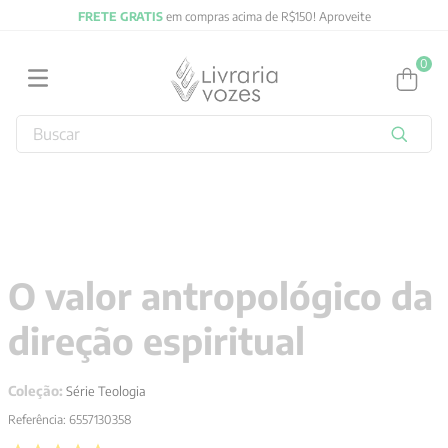
FRETE GRATIS
em compras acima de R$150! Aproveite
0
Buscar
TERMOS MAIS BUSCADOS
1
º
2027
2
º
obras completas carl gustav jung
3
º
filosofia
O valor antropológico da
4
º
jung
direção espiritual
5
º
pré venda
6
º
byung chul han
Coleção:
Série Teologia
7
º
biblia
Referência
:
6557130358
8
º
verena kast