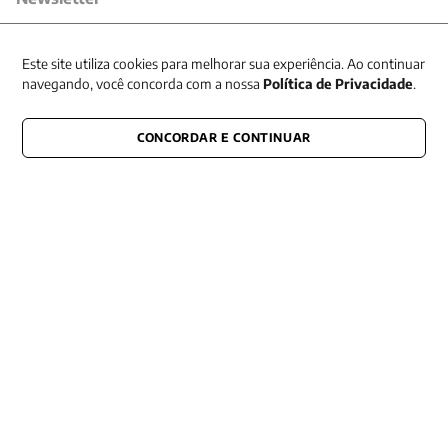
Receba nossas promoções
Este site utiliza cookies para melhorar sua experiência. Ao continuar
navegando, você concorda com a nossa
Política de Privacidade
.
CONCORDAR E CONTINUAR
CONECTE-SE CONOSCO
E fique por dentro de tudo que acontece também nas redes
Razão Social -EDITORA VOZES
LTDA
CNPJ: 31.127.301/0003-76