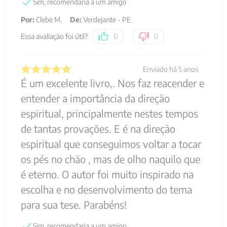
Sim, recomendaria a um amigo
Por
:
Clebe M.
De
:
Verdejante - PE
Essa avaliação foi útil?
0
0
Enviado há
5 anos
É um excelente livro,. Nos faz reacender e
entender a importância da direção
espiritual, principalmente nestes tempos
de tantas provações. E é na direção
espiritual que conseguimos voltar a tocar
os pés no chão , mas de olho naquilo que
é eterno. O autor foi muito inspirado na
escolha e no desenvolvimento do tema
para sua tese. Parabéns!
Sim, recomendaria a um amigo