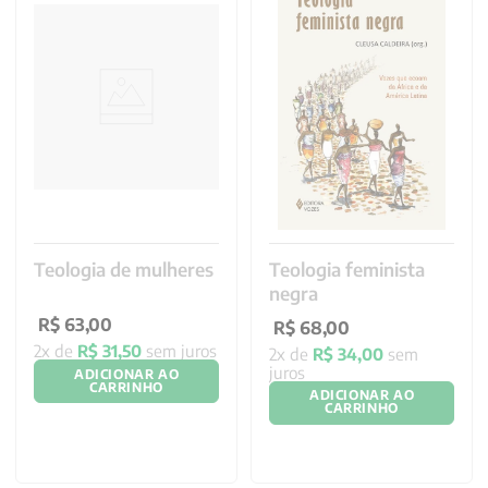
Teologia de mulheres
Teologia feminista
negra
R$
63
,
00
R$
68
,
00
2
x de
R$
31
,
50
sem juros
2
x de
R$
34
,
00
sem
juros
ADICIONAR AO
CARRINHO
ADICIONAR AO
CARRINHO