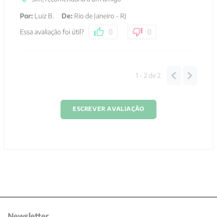
Por
:
Luiz B.
De
:
Rio de Janeiro - RJ
Essa avaliação foi útil?
0
0
1 - 2
de
2
ESCREVER AVALIAÇÃO
Newsletter