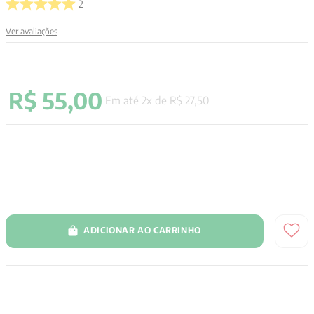
2
9
º
santo agostinho
Ver avaliações
10
º
anselm grun
R$
55
,
00
Em até
2
x de
R$
27
,
50
ADICIONAR AO CARRINHO