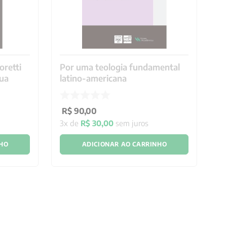
oretti
Por uma teologia fundamental
A 
dua
latino-americana
R
R$
90
,
00
1
x
3
x de
R$
30
,
00
sem juros
NHO
ADICIONAR AO CARRINHO