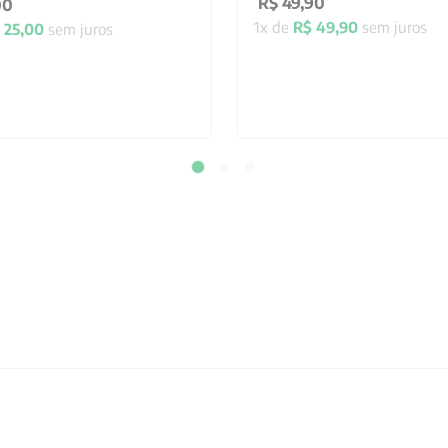
R$
49
,
90
00
1
x de
R$
49
,
90
sem juros
25
,
00
sem juros