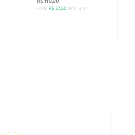
R$
110
,
00
4
x de
R$
27
,
50
sem juros