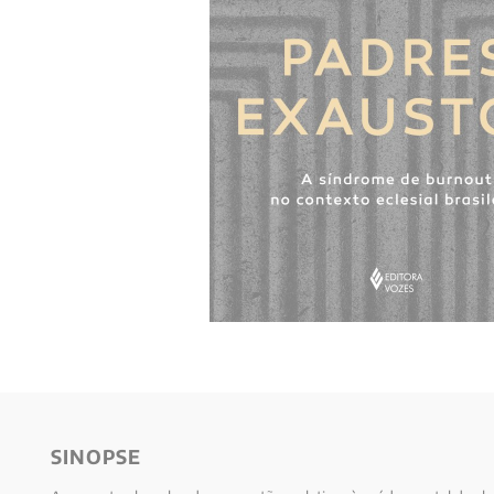
10
º
verena kast
SINOPSE