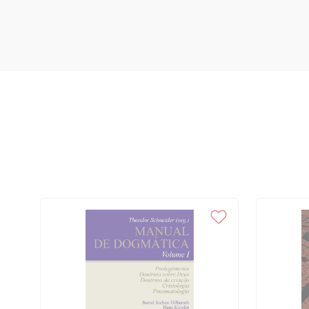
na perspectiva empírica, 62 3 Síntese conclusiva, 65 Janela interati
pastoral, 67 III – Na busca pelos traços do burnout na práxis pastor
individuais no desenvolvimento do burnout, 72 1.1. Fatores relacio
consagração e trabalho, 73 1.2 Fatores relacionados à motivação indi
relacionados à estrutura de personalidade, 79 2 A função dos fatores
pastoral, 80 2.1 A pastoral das muitas coisas para se fazer, 81 2.2 
solidão eclesial, 83 2.3 O ambiente afetivo e o burnout pastoral, 86 
religiosos consagrados mais suscetíveis ao burnout, 89 4. Síntese co
aspectos psicoafetivos na práxis pastoral, 95 1 Estilo relacional e coe
Os riscos de uma vida consumida pelos outros, 98 1.2 A imaturidade
presbiteral, 101 2 “Exerces a cura de almas? Não descures então o cu
risco da imaturidade psicoafetiva, 103 2.2 O risco de normalizar c
3 Vivências disfuncionais no contexto das relações pastorais, 106 3
pastoral”, 109 3.2 A empatia nas relações pastorais, 111 4 Algumas 
afetivo, 112 4.1 A encruzilhada do burnout: entre o mal-estar individ
de estratégias inadequadas no estresse afetivo, 115 5 Síntese concl
de vida autêntico, 116 V – A outra face do altruísmo pastoral, 119 1 S
altruísmo, 121 1.1 O altruísmo colaborativo, 122 1.2 O altruísmo de co
normativo, 125 2 Quando o altruísmo se torna egoísta, 126 2.1 O par
dilema do altruísmo pastoral, 129 3 O caso de um altruísmo especial:
Os tipos de altruísmo, 134 3.2 O altruísmo autêntico e os valores pes