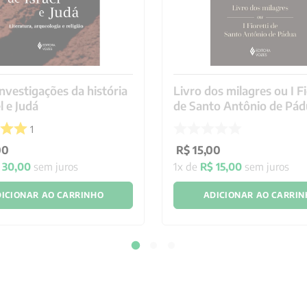
 prevenção da síndrome de
rmanente, 143 1.1 Três fatores
ut pastoral e a “neurose
 2.2 Quando a identidade
 o preço de ajudar os outros, 158
nvestigações da história
Livro dos milagres ou I Fi
o de crescimento e formação
l e Judá
de Santo Antônio de Pá
, 164 4 O psicodiagnóstico
6 4.2 O aspecto aplicativo do
1
Fazendo uma síntese, 175 VII – A
00
R$
15
,
00
 gestão das emoções, 177 1
as de personalidade, 178 1.2 A
30
,
00
sem juros
1
x de
R$
15
,
00
sem juros
 pesquisa, 181 2 Metodologia
rumentos usados na pesquisa, 183
ICIONAR AO CARRINHO
ADICIONAR AO CARRI
esultados da pesquisa, 185 3.1
 as variáveis estudadas, 186 3.2.1