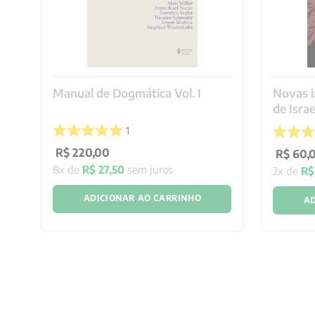
olhar sobre mim mesmo e sobre minha prática pastoral, 139 VI – A
burnout no âmbito pastoral, 143 1 Da formação inicial à formação pe
preventivos relevantes para a formação permanente, 149 2 O burno
existencial”, 152 2.1 A busca de sentido e a resposta vocacional, 153
presbiteral ou consagrada perde o sentido, 154 3 A práxis pastoral e
Manual de Dogmática Vol. I
Novas i
3.1 Reconhecer os próprios limites, 160 3.2 O burnout como ocasiã
de Israe
permanente, 162 3.3 Recuperar a genuinidade da escolha vocacional
preventivo, 166 4.1 O psicodiagnóstico na perspectiva vocacional, 16
1
psicodiagnóstico na perspectiva vocacional, 171 Janela interativa – 
R$
220
,
00
R$
60
,
síndrome de burnout: entre as características de personalidade e a
8
x de
R$
27
,
50
sem juros
Referencial teórico, 177 1.1 A síndrome de burnout e as característic
2
x de
R$
síndrome de burnout e a inteligência emotiva, 180 1.3 Hipóteses de
ADICIONAR AO CARRINHO
usada na pesquisa, 182 2.1 Participantes da pesquisa, 183 2.2 Inst
AD
2.3 Procedimento usado para recolher os dados, 185 3 Análise dos r
Análise descritiva da síndrome de burnout, 185 3.2. Correlação entre
Correlação entre MBI-HSS e SEIS-P, 187 3.2.2. Correlação