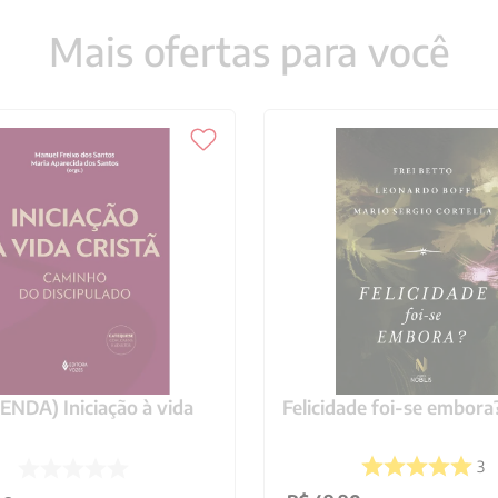
Mais ofertas para você
NDA) Iniciação à vida
Felicidade foi-se embora
3