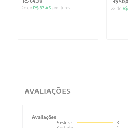
R$
64
,
90
R$
50
,
2
x de
R$
32
,
45
sem juros
2
x de
R$
AVALIAÇÕES
Avaliações
5
estrelas
3
4
estrelas
0