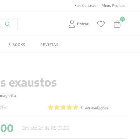
Fale Conosco
Meus Pedidos
0
Entrar
E-BOOKS
REVISTAS
s exaustos
anagiotto
3
9711
Ver avaliações
,
00
Em até
2
x de
R$
33
,
00