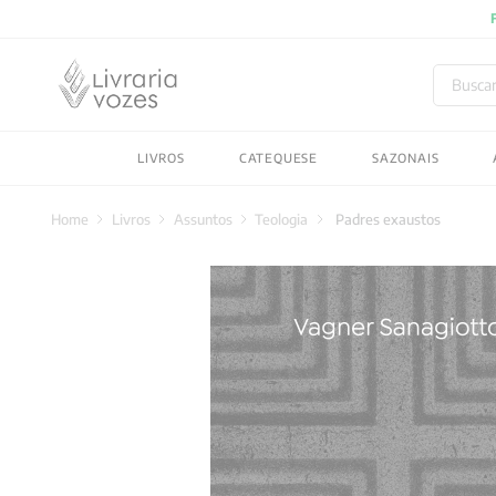
Buscar
TERMOS MAIS BUSC
LIVROS
CATEQUESE
SAZONAIS
1
º
2027
2
º
obras completas carl
Livros
Assuntos
Teologia
Padres exaustos
3
º
filosofia
4
º
jung
5
º
byung chul han
6
º
pré venda
7
º
biblia
8
º
santo agostinho
9
º
anselm grun