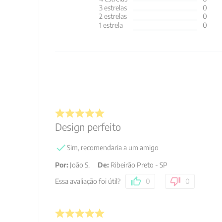
3
estrelas
0
2
estrelas
0
1
estrela
0
Design perfeito
Sim, recomendaria a um amigo
Por
:
João S.
De
:
Ribeirão Preto - SP
Essa avaliação foi útil?
0
0