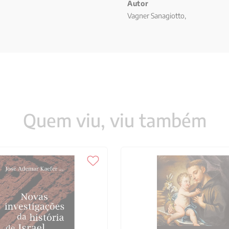
va – O burnout na minha prática
Autor
al, 69 1 A função dos fatores
Vagner Sanagiotto,
nados ao tempo: idade,
vidual, 75 1.3 Fatores
 institucionais para a fadiga
O sentido de pertencimento e a
3 O perfil dos presbíteros e
nclusiva, 91 IV – O burnout e os
rência de vida em Cristo, 96 1.1
 na vida religiosa consagrada e
Quem viu, viu também
idado de ti próprio”, 102 2.1 O
omportamentos disfuncionais, 104
.1 A história de uma “neurose
considerações sobre o estresse
ual e o comunitário, 113 4.2 O uso
usiva: a formação para um estilo
ignificados psicológicos do
nfiança, 123 1.3 O altruísmo
adoxo do altruísmo, 127 2.2 O
 a síndrome de burnout, 131 3.1
soais, 136 Janela interativa – Um