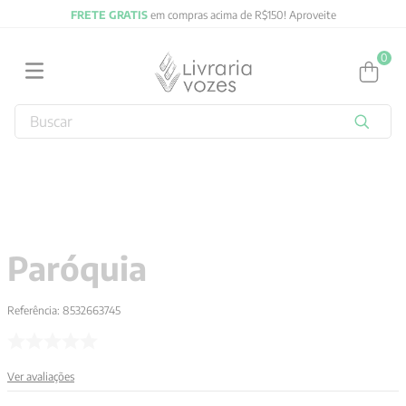
FRETE GRATIS
em compras acima de R$150! Aproveite
0
Buscar
TERMOS MAIS BUSCADOS
1
º
2027
2
º
obras completas carl gustav jung
3
º
filosofia
Paróquia
4
º
jung
5
º
pré venda
Referência
:
8532663745
6
º
byung chul han
7
º
biblia
Ver avaliações
8
º
verena kast