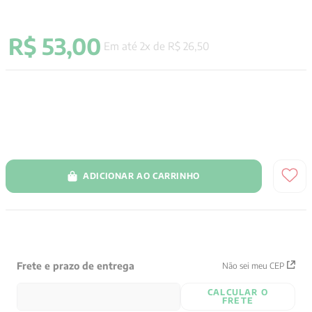
9
º
santo agostinho
R$
53
,
00
10
º
anselm grun
Em até
2
x de
R$
26
,
50
ADICIONAR AO CARRINHO
Frete e prazo de entrega
Não sei meu CEP
CALCULAR O
FRETE