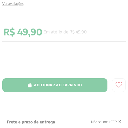
Ver avaliações
9
º
aristoteles
10
º
psicologia
R$
49
,
90
Em até
1
x de
R$
49
,
90
ADICIONAR AO CARRINHO
Frete e prazo de entrega
Não sei meu CEP