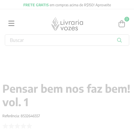
FRETE GRATIS
em compras acima de R$150! Aproveite
0
Buscar
TERMOS MAIS BUSCADOS
1
º
2027
2
º
obras completas carl gustav jung
3
º
filosofia
Pensar bem nos faz bem!
4
º
jung
vol. 1
5
º
byung chul han
6
º
pré venda
Referência
:
8532646557
7
º
biblia
8
º
anselm grun