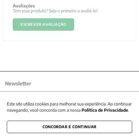
Avaliações
Tem esse produto? Seja o primeiro a avaliá-lo!
ESCREVER AVALIAÇÃO
Newsletter
Receba nossas promoções
Este site utiliza cookies para melhorar sua experiência. Ao continuar
navegando, você concorda com a nossa
Política de Privacidade
.
CONCORDAR E CONTINUAR
CONECTE-SE CONOSCO
E fique por dentro de tudo que acontece também nas redes