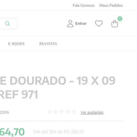
Fale Conosco
Meus Pedidos
0
Entrar
E-BOOKS
REVISTAS
DE DOURADO - 19 X 09
REF 971
03174
Ver avaliações
64
,
70
Em até
10
x de
R$
326
,
47