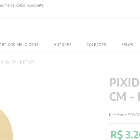
FRETE GRATIS
em compras acima de R$150! Aproveite
ADOS
ARTIGOS RELIGIOSOS
AUTORES
COLEÇÕES
SELOS
 gustav jung
 X 09 CM - REF 971
PIXI
CM - 
Referência
:
90007
R$
3
.
2