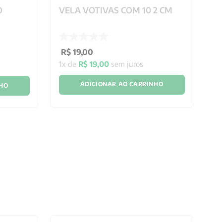
O
VELA VOTIVAS COM 10 2 CM
C
20
R$
19
,
00
R
1
x de
R$
19
,
00
sem juros
5
x
ADICIONAR AO CARRINHO
NHO