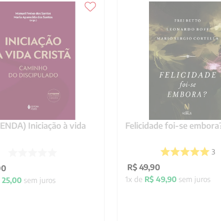
NDA) Iniciação à vida
Felicidade foi-se embora
3
R$
49
,
90
00
1
x de
R$
49
,
90
sem juros
25
,
00
sem juros