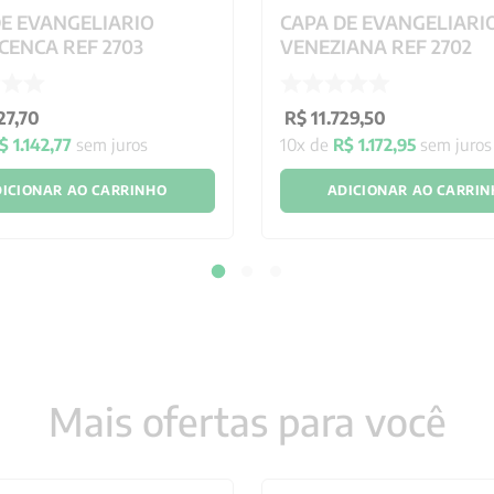
DE EVANGELIARIO
CAPA DE EVANGELIARI
CENCA REF 2703
VENEZIANA REF 2702
27
,
70
R$
11
.
729
,
50
$
1
.
142
,
77
sem juros
10
x de
R$
1
.
172
,
95
sem juros
ICIONAR AO CARRINHO
ADICIONAR AO CARRI
Mais ofertas para você