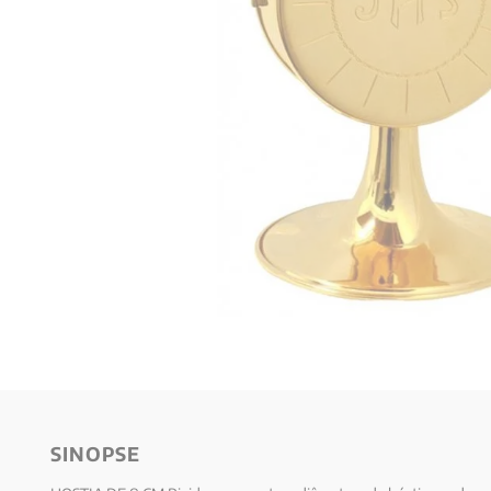
10
º
verena kast
SINOPSE