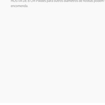
HOSTIA DE 8 CM Pixides para outros diâmetros de hóstias podem 
encomenda.