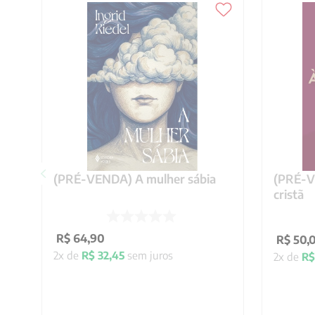
(PRÉ-VENDA) A mulher sábia
(PRÉ-VE
cristã
R$
64
,
90
R$
50
,
2
x de
R$
32
,
45
sem juros
2
x de
R$