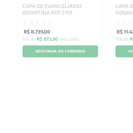
9
CAPA DE EVANGELIARIO
CAPA 
BIZANTINA REF 2701
RENAS
R$
8
.
739
,
00
R$
11
.
4
10
x de
R$
873
,
90
sem juros
10
x de
R
ADICIONAR AO CARRINHO
AD