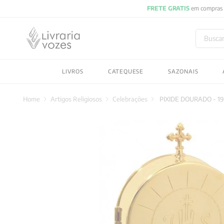
Buscar
TERMOS MAIS BUSC
LIVROS
CATEQUESE
SAZONAIS
1
º
2027
2
º
obras completas carl
Artigos Religiosos
Celebrações
PIXIDE DOURADO - 19
3
º
filosofia
4
º
jung
5
º
byung chul han
6
º
pré venda
7
º
biblia
8
º
anselm grun
9
º
santo agostinho