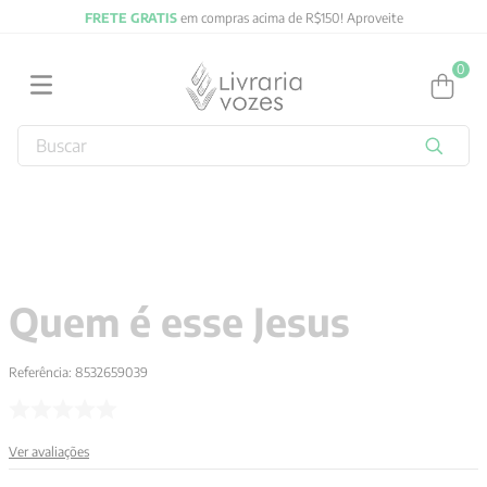
FRETE GRATIS
em compras acima de R$150! Aproveite
0
Buscar
TERMOS MAIS BUSCADOS
1
º
obras completas carl gustav jung
2
º
2027
3
º
filosofia
Quem é esse Jesus
4
º
jung
5
º
byung chul han
Referência
:
8532659039
6
º
pré venda
7
º
biblia
Ver avaliações
8
º
anselm grun