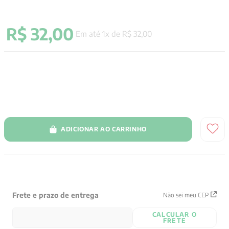
9
º
psicologia
R$
32
,
00
10
º
verena kast
Em até
1
x de
R$
32
,
00
ADICIONAR AO CARRINHO
Frete e prazo de entrega
Não sei meu CEP
CALCULAR O
FRETE