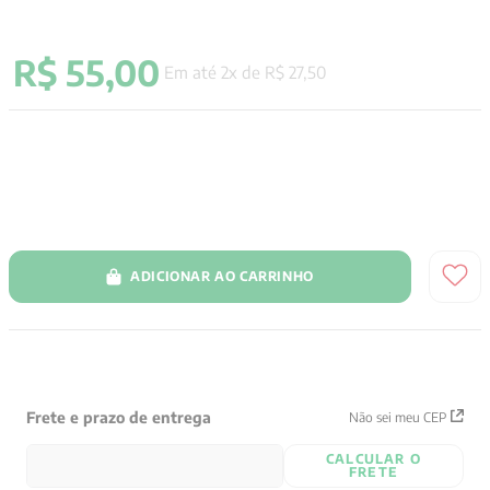
9
º
psicologia
R$
55
,
00
10
º
verena kast
Em até
2
x de
R$
27
,
50
ADICIONAR AO CARRINHO
Frete e prazo de entrega
Não sei meu CEP
CALCULAR O
FRETE