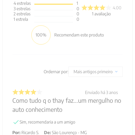
4
estrelas
1
4.00
3
estrelas
0
1
avaliação
2
estrelas
0
1
estrela
0
100%
Recomendam este produto
Ordernar por:
Mais antigos primeiro
Enviado há
3 anos
Como tudo q o thay faz...um mergulho no
auto conhecimento
Sim, recomendaria a um amigo
Por
:
Ricardo S.
De
:
São Lourenço - MG