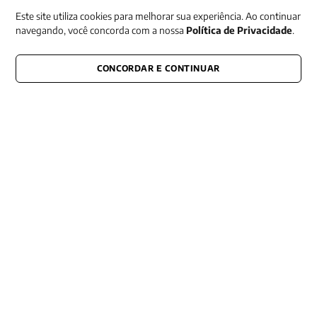
Este site utiliza cookies para melhorar sua experiência. Ao continuar
navegando, você concorda com a nossa
Política de Privacidade
.
CONCORDAR E CONTINUAR
CONECTE-SE CONOSCO
E fique por dentro de tudo que acontece também nas redes
Razão Social -EDITORA VOZES
LTDA
CNPJ: 31.127.301/0003-76
Rua José Bonifácio, 99
CEP: 01003-001