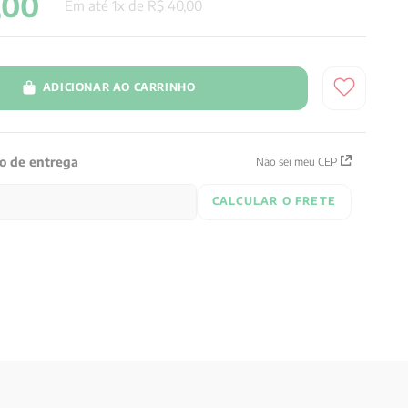
,
00
Em até
1
x de
R$
40
,
00
ADICIONAR AO CARRINHO
zo de entrega
Não sei meu CEP
CALCULAR O FRETE