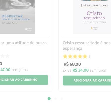
ar uma atitude de busca
Cristo ressuscitado é nos
esperança
1
0
R$
68
,
00
47
,
00
sem juros
2
x de
R$
34
,
00
sem juros
ICIONAR AO CARRINHO
ADICIONAR AO CARRI