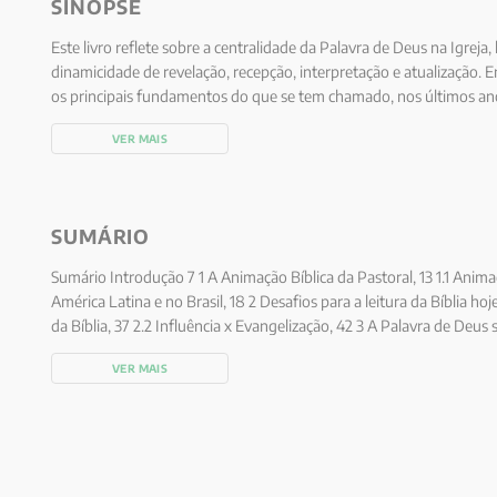
SINOPSE
Este livro reflete sobre a centralidade da Palavra de Deus na Igreja
dinamicidade de revelação, recepção, interpretação e atualização. E
os principais fundamentos do que se tem chamado, nos últimos ano
Pastoral (ABP). É um livro dedicado a todas as pessoas que estão
VER MAIS
contextos eclesiais. Em seus capítulos são contemplados aspectos i
possa comprometer-se sempre mais com a centralidade da Palavra
compromisso exige renovação de métodos e atitudes, com criativid
SUMÁRIO
Sumário Introdução 7 1 A Animação Bíblica da Pastoral, 13 1.1 Anima
América Latina e no Brasil, 18 2 Desafios para a leitura da Bíblia hoj
da Bíblia, 37 2.2 Influência x Evangelização, 42 3 A Palavra de Deus se 
como literatura, 59 4 Rezar, 63 4.1 Ler a Bíblia com a Igreja, 67 4.2 L
VER MAIS
Palavra de Deus na Liturgia, 82 5 Anunciar, 89 5.1 O querigma, 93 5
Ensinar, 109 6.1 Iniciação à Vida Cristã, 113 6.2 Outros ambientes, 119
Palavra, 121 7.1 O ministério ordenado, 124 7.2 Os ministérios laicais d
professores de Sagrada Escritura e a reflexão teológica, 133 8 Com
Círculos bíblicos para a leitura em comunidade, 140 Encontro 1 (Apó
capítulos 1 e 2), 141 Encontro 2 (Após a leitura dos capítulos 3 e 4),