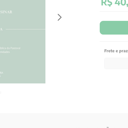
R$
40
Frete e pra