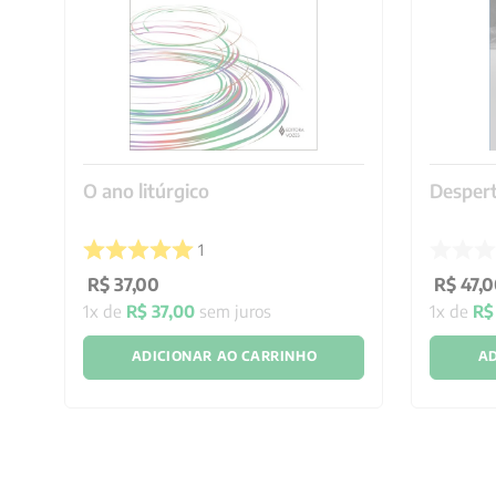
O ano litúrgico
Despert
1
R$
37
,
00
R$
47
,
0
1
x de
R$
37
,
00
sem juros
1
x de
R$
ADICIONAR AO CARRINHO
AD