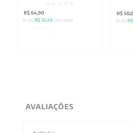
R$
64
,
90
R$
50
,
2
x de
R$
32
,
45
sem juros
2
x de
R$
AVALIAÇÕES