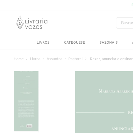
Buscar
TERMOS MAIS BUSC
LIVROS
CATEQUESE
SAZONAIS
1
º
2027
2
º
obras completas carl
Livros
Assuntos
Pastoral
Rezar, anunciar e ensinar
3
º
filosofia
4
º
jung
5
º
byung chul han
6
º
pré venda
7
º
biblia
8
º
anselm grun
9
º
santo agostinho