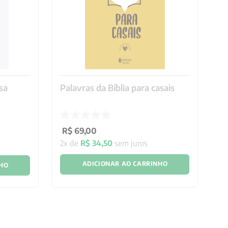
sa
Palavras da Bíblia para casais
A
no
R$
69
,
00
R
2
x de
R$
34
,
50
sem juros
2
x
ADICIONAR AO CARRINHO
NHO