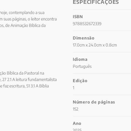
ESPECIFICAÇÕES
, hoje, contemplando a sua
ISBN
m suas páginas, o leitor encontra
9788532672339
s, de Animação Bíblica da
 envolvidas com a ABP nos
Dimensão
mprescindíveis para que a Igreja
 de Deus, entendendo que esse
17.0cm x 24.0cm x 0.8cm
ade e profecia.
Idioma
Português
ção Bíblica da Pastoral na
e, 27 2.1 A leitura fundamentalista
Edição
faz escritura, 51 3.1 A Bíblia
1
ectio divina, 75 4.3 A reverência à
.2 O anúncio profético hoje, 100 6
Número de páginas
 7 Ministérios a serviço da
152
e leitor e catequista, 126 7.3 Os
unidades ao redor da Palavra, 135
Ano
s a leitura da introdução e dos
2025
 143 Encontro 3 (Após a leitura dos