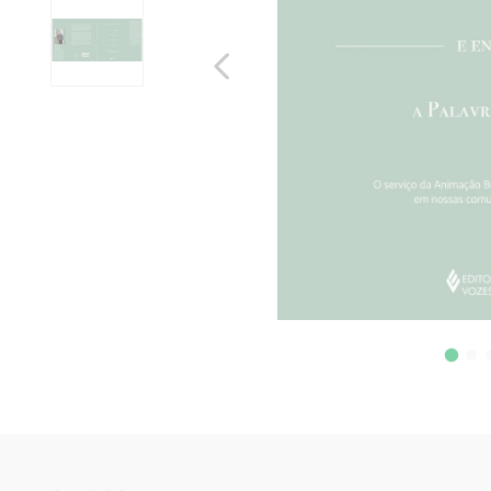
10
º
verena kast