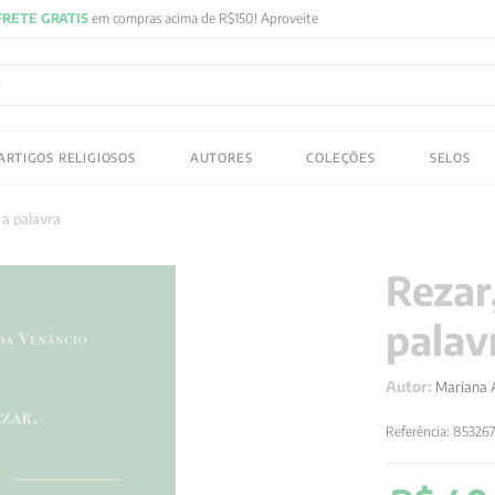
FRETE GRATIS
em compras acima de R$150! Aproveite
ADOS
ARTIGOS RELIGIOSOS
AUTORES
COLEÇÕES
SELOS
 gustav jung
 a palavra
Rezar
palav
Autor:
Mariana 
Referência
:
85326