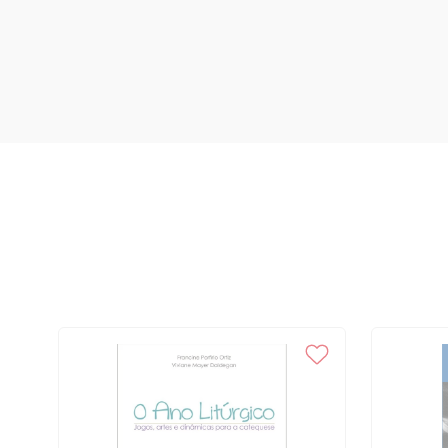
capítulos 5 e 6), 145 Encontro 4 (Após a leitura dos capítulos 7 e 8),