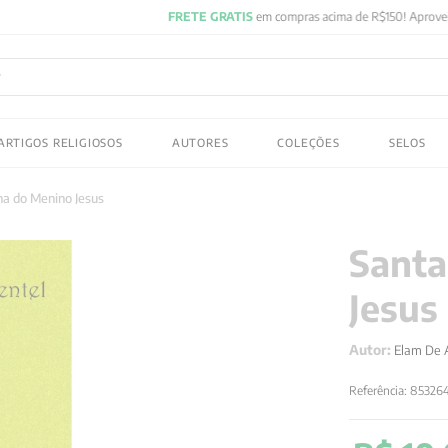
FRETE GRATIS
em compras acima de R$150! Aproveite
ADOS
ARTIGOS RELIGIOSOS
AUTORES
COLEÇÕES
SELOS
 gustav jung
ha do Menino Jesus
Santa
Jesus
Autor:
Elam De 
Referência
:
853264