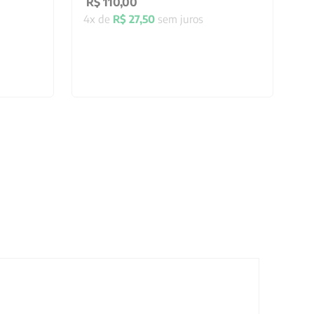
R$
110
,
00
4
x de
R$
27
,
50
sem juros