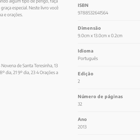
ndo algum tipo de perigo, faça
ISBN
raça especial. Neste livro você
9788532641564
ha e orações.
Dimensão
9.0cm x 13.0cm x 0.2cm
Idioma
Português
3 Novena de Santa Teresinha, 13
0 8º dia, 21 9º dia, 23 4 Orações a
Edição
2
Número de páginas
32
Ano
2013