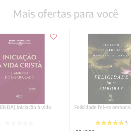
Mais ofertas para você
NDA) Iniciação à vida
Felicidade foi-se embora
3