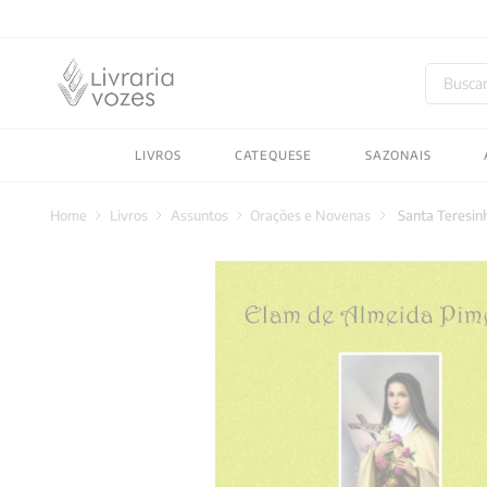
Buscar
TERMOS MAIS BUSC
LIVROS
CATEQUESE
SAZONAIS
1
º
2027
2
º
obras completas carl
Livros
Assuntos
Orações e Novenas
Santa Teresin
3
º
filosofia
4
º
jung
5
º
pré venda
6
º
byung chul han
7
º
biblia
8
º
verena kast
9
º
santo agostinho