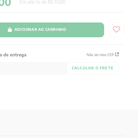
00
Em até
1
x de
R$
10
,
00
ADICIONAR AO CARRINHO
zo de entrega
Não sei meu CEP
CALCULAR O FRETE