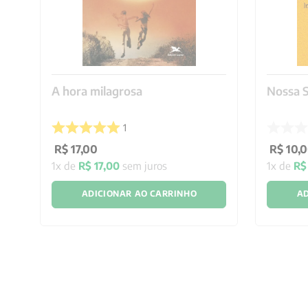
A hora milagrosa
Nossa 
1
R$
17
,
00
R$
10
,
0
1
x de
R$
17
,
00
sem juros
1
x de
R$
ADICIONAR AO CARRINHO
AD