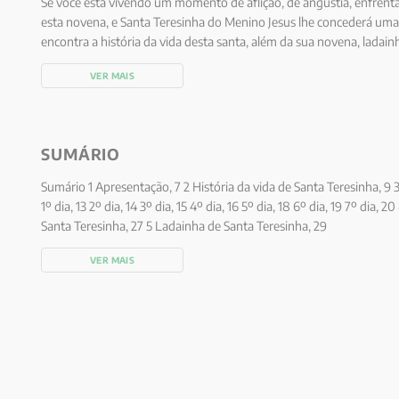
Se você está vivendo um momento de aflição, de angustia, enfrenta
esta novena, e Santa Teresinha do Menino Jesus lhe concederá uma g
encontra a história da vida desta santa, além da sua novena, ladain
VER MAIS
SUMÁRIO
Sumário 1 Apresentação, 7 2 História da vida de Santa Teresinha, 9 
1º dia, 13 2º dia, 14 3º dia, 15 4º dia, 16 5º dia, 18 6º dia, 19 7º dia, 2
Santa Teresinha, 27 5 Ladainha de Santa Teresinha, 29
VER MAIS