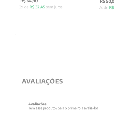
R$
64
,
90
R$
50
,
2
x de
R$
32
,
45
sem juros
2
x de
R$
AVALIAÇÕES
Avaliações
Tem esse produto? Seja o primeiro a avaliá-lo!