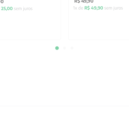
R$
49
,
90
00
1
x de
R$
49
,
90
sem juros
25
,
00
sem juros