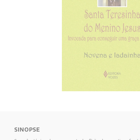
10
º
anselm grun
SINOPSE