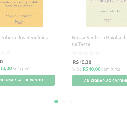
Senhora dos Remédios
Nossa Senhora Rainha do
da Terra
0
R$
10
,
00
10
,
00
sem juros
1
x de
R$
10
,
00
sem juros
ICIONAR AO CARRINHO
ADICIONAR AO CARRI