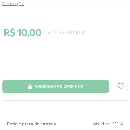
Ver avaliações
9
º
aristoteles
10
º
psicologia
R$
10
,
00
Em até
1
x de
R$
10
,
00
ADICIONAR AO CARRINHO
Frete e prazo de entrega
Não sei meu CEP