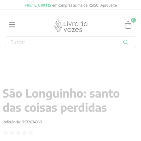
FRETE GRATIS
em compras acima de R$150! Aproveite
0
Buscar
TERMOS MAIS BUSCADOS
1
º
2027
2
º
obras completas carl gustav jung
3
º
filosofia
São Longuinho: santo
4
º
jung
das coisas perdidas
5
º
byung chul han
6
º
pré venda
Referência
:
8532634338
7
º
biblia
8
º
anselm grun