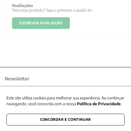
Avaliações
Tem esse produto? Seja o primeiro a avaliá-lo!
ESCREVER AVALIAÇÃO
Newsletter
Receba nossas promoções
Este site utiliza cookies para melhorar sua experiência. Ao continuar
navegando, você concorda com a nossa
Política de Privacidade
.
CONCORDAR E CONTINUAR
CONECTE-SE CONOSCO
E fique por dentro de tudo que acontece também nas redes