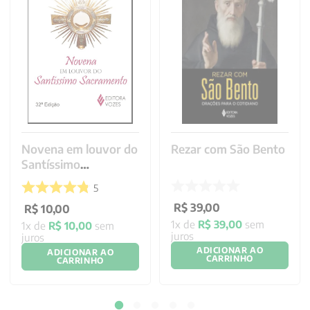
Novena em louvor do
Rezar com São Bento
Santíssimo
Sacramento
5
R$
39
,
00
R$
10
,
00
1
x de
R$
39
,
00
sem
1
x de
R$
10
,
00
sem
juros
juros
ADICIONAR AO
ADICIONAR AO
CARRINHO
CARRINHO