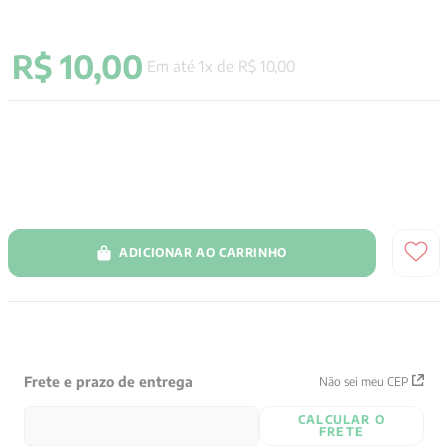
9
º
santo agostinho
R$
10
,
00
10
º
verena kast
Em até
1
x de
R$
10
,
00
ADICIONAR AO CARRINHO
Frete e prazo de entrega
Não sei meu CEP
CALCULAR O
FRETE