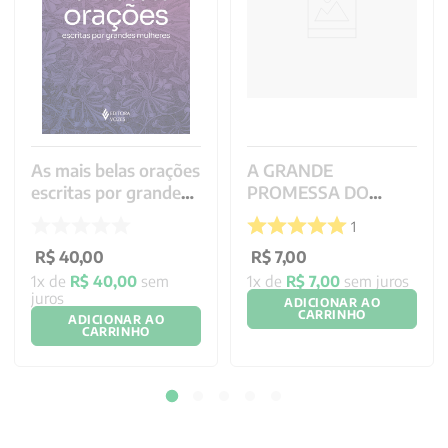
As mais belas orações
A GRANDE
escritas por grandes
PROMESSA DO
mulheres
SACRATISSIMO
1
CORACAO DE JESUS
R$
40
,
00
R$
7
,
00
1
x de
R$
40
,
00
sem
1
x de
R$
7
,
00
sem juros
juros
ADICIONAR AO
CARRINHO
ADICIONAR AO
CARRINHO