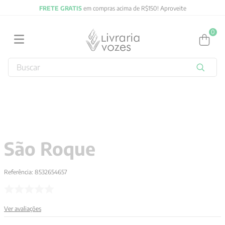
FRETE GRATIS
em compras acima de R$150! Aproveite
0
Buscar
TERMOS MAIS BUSCADOS
1
º
2027
2
º
obras completas carl gustav jung
3
º
filosofia
São Roque
4
º
jung
5
º
byung chul han
Referência
:
8532654657
6
º
pré venda
7
º
biblia
Ver avaliações
8
º
anselm grun