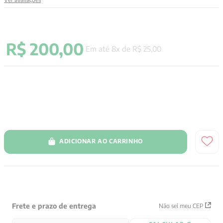
9
º
aristoteles
10
º
psicologia
R$
200
,
00
Em até
8
x de
R$
25
,
00
ADICIONAR AO CARRINHO
Frete e prazo de entrega
Não sei meu CEP