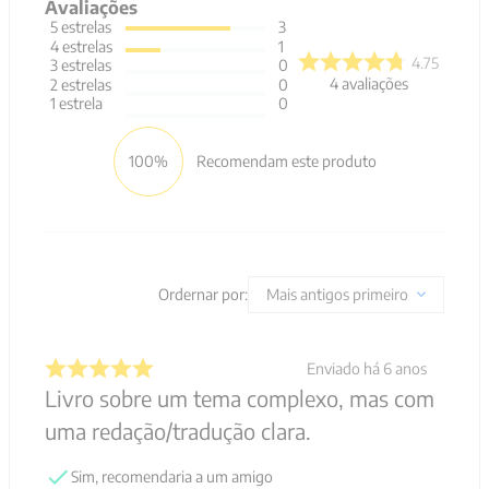
Avaliações
5
estrelas
3
4
estrelas
1
4.75
3
estrelas
0
4
avaliações
2
estrelas
0
1
estrela
0
100%
Recomendam este produto
Ordernar por:
Mais antigos primeiro
Enviado há
6 anos
Livro sobre um tema complexo, mas com
uma redação/tradução clara.
Sim, recomendaria a um amigo