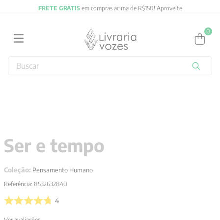
FRETE GRATIS
em compras acima de R$150! Aproveite
0
Buscar
TERMOS MAIS BUSCADOS
1
º
2027
2
º
obras completas carl gustav jung
3
º
filosofia
Ser e tempo
4
º
jung
5
º
byung chul han
Coleção:
Pensamento Humano
6
º
pré venda
Referência
:
8532632840
7
º
biblia
4
8
º
anselm grun
Ver avaliações