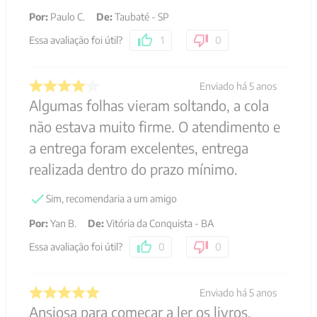
Por
:
Paulo C.
De
:
Taubaté - SP
Essa avaliação foi útil?
1
0
Enviado há
5 anos
Algumas folhas vieram soltando, a cola
não estava muito firme. O atendimento e
a entrega foram excelentes, entrega
realizada dentro do prazo mínimo.
Sim, recomendaria a um amigo
Por
:
Yan B.
De
:
Vitória da Conquista - BA
Essa avaliação foi útil?
0
0
Enviado há
5 anos
Ansiosa para começar a ler os livros.