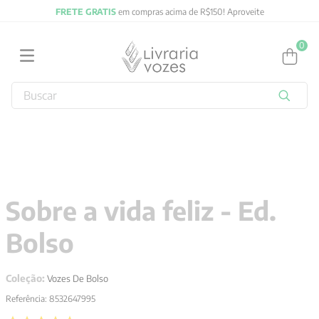
FRETE GRATIS
em compras acima de R$150! Aproveite
0
Buscar
TERMOS MAIS BUSCADOS
1
º
2027
2
º
obras completas carl gustav jung
3
º
filosofia
Sobre a vida feliz - Ed.
4
º
jung
Bolso
5
º
byung chul han
6
º
pré venda
Coleção:
Vozes De Bolso
7
º
biblia
Referência
:
8532647995
8
º
anselm grun