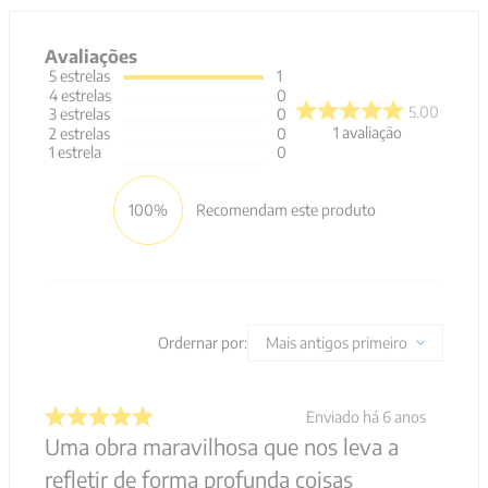
Avaliações
5
estrelas
1
4
estrelas
0
5.00
3
estrelas
0
1
avaliação
2
estrelas
0
1
estrela
0
100%
Recomendam este produto
Ordernar por:
Mais antigos primeiro
Enviado há
6 anos
Uma obra maravilhosa que nos leva a
refletir de forma profunda coisas