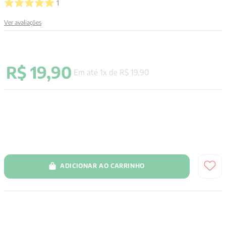
1
9
º
aristoteles
Ver avaliações
10
º
psicologia
R$
19
,
90
Em até
1
x de
R$
19
,
90
ADICIONAR AO CARRINHO