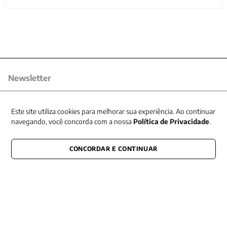
Newsletter
Receba nossas promoções
Este site utiliza cookies para melhorar sua experiência. Ao continuar
navegando, você concorda com a nossa
Política de Privacidade
.
CONCORDAR E CONTINUAR
CONECTE-SE CONOSCO
E fique por dentro de tudo que acontece também nas redes