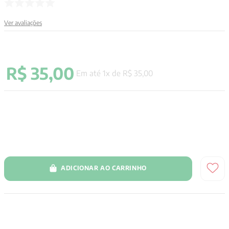
9
º
santo agostinho
Ver avaliações
10
º
anselm grun
R$
35
,
00
Em até
1
x de
R$
35
,
00
ADICIONAR AO CARRINHO