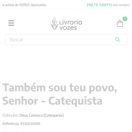
FRETE GRATIS
em compras acima de R$150! Aproveite
0
Buscar
TERMOS MAIS BUSCADOS
1
º
2027
2
º
obras completas carl gustav jung
3
º
filosofia
Também sou teu povo,
4
º
jung
Senhor - Catequista
5
º
pré venda
6
º
byung chul han
Coleção:
Deus Conosco (Catequese)
7
º
biblia
Referência
:
8532632688
8
º
verena kast