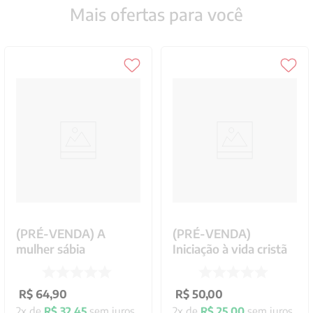
Mais ofertas para você
(PRÉ-VENDA) A
(PRÉ-VENDA)
mulher sábia
Iniciação à vida cristã
R$
64
,
90
R$
50
,
00
2
x de
R$
32
,
45
sem juros
2
x de
R$
25
,
00
sem juros