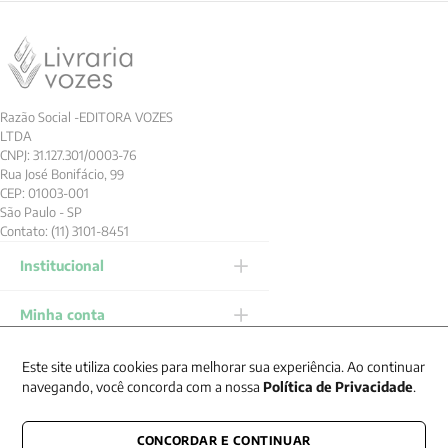
Razão Social -EDITORA VOZES
LTDA
CNPJ: 31.127.301/0003-76
Rua José Bonifácio, 99
CEP: 01003-001
São Paulo - SP
Contato: (11) 3101-8451
Institucional
Minha conta
Ajuda
Este site utiliza cookies para melhorar sua experiência. Ao continuar
navegando, você concorda com a nossa
Política de Privacidade
.
FORMAS DE
PAGAMENTO
CONCORDAR E CONTINUAR