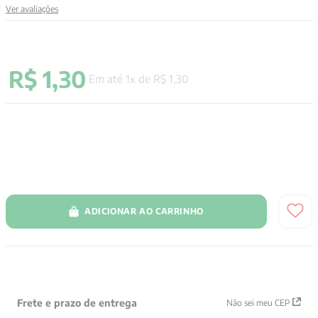
Ver avaliações
9
º
santo agostinho
10
º
verena kast
R$
1
,
30
Em até
1
x de
R$
1
,
30
ADICIONAR AO CARRINHO
Frete e prazo de entrega
Não sei meu CEP