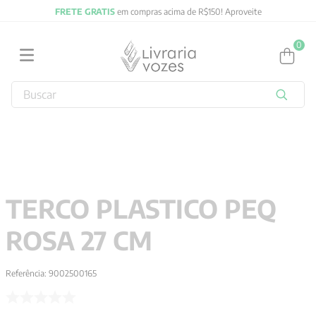
FRETE GRATIS
em compras acima de R$150! Aproveite
0
Buscar
TERMOS MAIS BUSCADOS
1
º
2027
2
º
obras completas carl gustav jung
3
º
filosofia
TERCO PLASTICO PEQ
4
º
jung
ROSA 27 CM
5
º
byung chul han
6
º
pré venda
Referência
:
9002500165
7
º
biblia
8
º
anselm grun