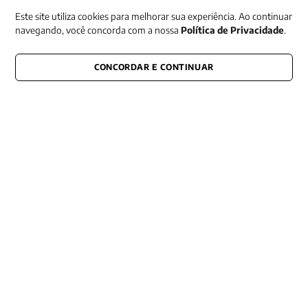
Este site utiliza cookies para melhorar sua experiência. Ao continuar
navegando, você concorda com a nossa
Política de Privacidade
.
CONCORDAR E CONTINUAR
CONECTE-SE CONOSCO
E fique por dentro de tudo que acontece também nas redes
Razão Social -EDITORA VOZES
LTDA
CNPJ: 31.127.301/0003-76
Rua José Bonifácio, 99
CEP: 01003-001