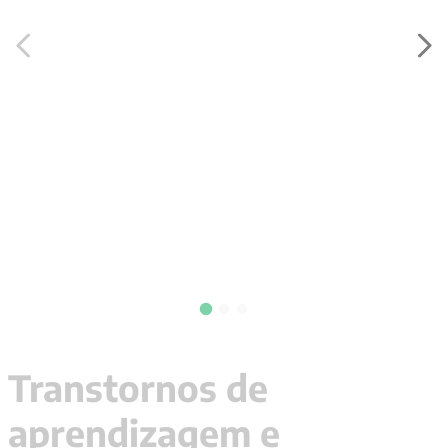
9
º
santo agostinho
10
º
anselm grun
Transtornos de
aprendizagem e