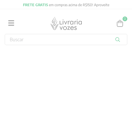
FRETE GRATIS
em compras acima de R$150! Aproveite
0
Buscar
TERMOS MAIS BUSCADOS
1
º
2027
2
º
obras completas carl gustav jung
3
º
filosofia
4
º
jung
5
º
pré venda
6
º
byung chul han
7
º
biblia
8
º
verena kast