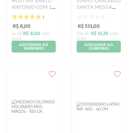
HOSTIAS SANTO
VINHO CANONICO
ANTONIO COM 25
SANTA MESSA
UNIDADES -
ITALIANO CX COM
1
08CM
6 GARRAFAS
R$
8
,
00
750ML
R$
513
,
00
1
x de
R$
8
,
00
sem
10
x de
R$
51
,
30
sem
juros
juros
ADICIONAR AO
ADICIONAR AO
CARRINHO
CARRINHO