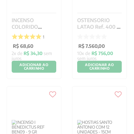
INCENSO
OSTENSORIO
COLORIDO
LATAO Ref. 400 -
HOLANDES REIS
40 CM
1
MAGOS - 100 GR
R$
68
,
60
R$
7
.
560
,
00
2
x de
R$
34
,
30
sem
10
x de
R$
756
,
00
juros
sem juros
ADICIONAR AO
ADICIONAR AO
CARRINHO
CARRINHO