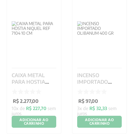
9
º
psicologia
10
º
verena kast
CAIXA METAL
INCENSO
PARA HOSTIA
IMPORTADO
NIQUEL REF 7104
OLIBANUM 400
10 CM
GR
R$
2
.
277
,
00
R$
97
,
00
10
x de
R$
227
,
70
sem
3
x de
R$
32
,
33
sem
juros
juros
ADICIONAR AO
ADICIONAR AO
CARRINHO
CARRINHO