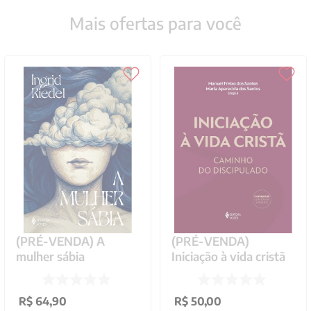
LAMPARINA RETA
LANTERNA METAL
BASE MADEIRA
PARA PROCISSAO
NOBRE REF. 44.244
COMPLETA REF
R$
435
,
30
R$
1
.
070
,
40
34.905 39 CM
10
x de
R$
43
,
53
sem
10
x de
R$
107
,
04
sem
juros
juros
ADICIONAR AO
ADICIONAR AO
CARRINHO
CARRINHO