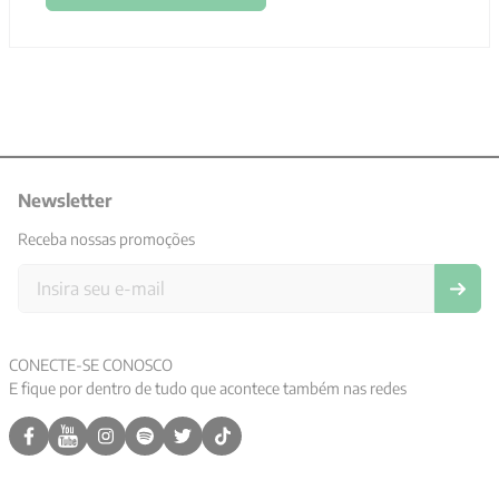
(PRÉ-VENDA) A
(PRÉ-VENDA)
mulher sábia
Iniciação à vida cristã
R$
64
,
90
R$
50
,
00
2
x de
R$
32
,
45
sem juros
2
x de
R$
25
,
00
sem juros
AVALIAÇÕES