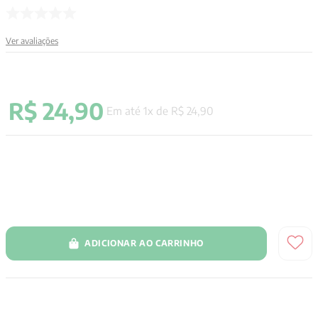
9
º
aristoteles
Ver avaliações
10
º
psicologia
R$
24
,
90
Em até
1
x de
R$
24
,
90
ADICIONAR AO CARRINHO