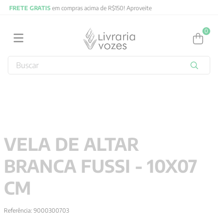
FRETE GRATIS
em compras acima de R$150! Aproveite
0
Buscar
TERMOS MAIS BUSCADOS
1
º
2027
2
º
obras completas carl gustav jung
3
º
filosofia
VELA DE ALTAR
4
º
jung
BRANCA FUSSI - 10X07
5
º
byung chul han
6
º
pré venda
CM
7
º
biblia
Referência
:
9000300703
8
º
anselm grun