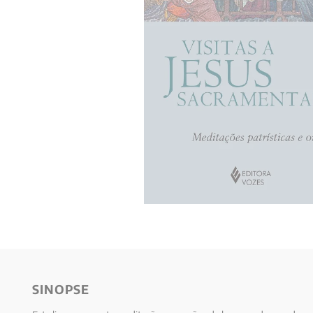
10
º
psicologia
SINOPSE