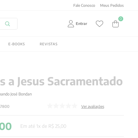
Fale Conosco
Meus Pedidos
0
Entrar
E-BOOKS
REVISTAS
as a Jesus Sacramentado
rnando José Bondan
57800
Ver avaliações
00
Em até
1
x de
R$
25
,
00