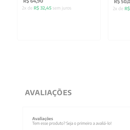
R$
64
,
90
R$
50
,
2
x de
R$
32
,
45
sem juros
2
x de
R$
AVALIAÇÕES
Avaliações
Tem esse produto? Seja o primeiro a avaliá-lo!