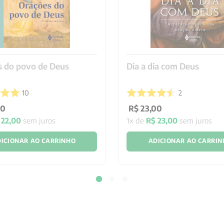
s do povo de Deus
Dia a dia com Deus
10
2
00
R$
23
,
00
22
,
00
sem juros
1
x de
R$
23
,
00
sem juros
ICIONAR AO CARRINHO
ADICIONAR AO CARRI