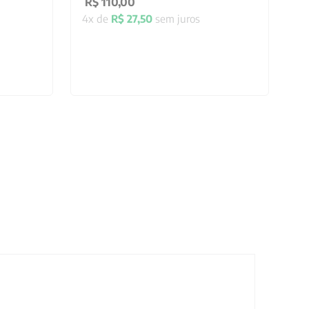
R$
110
,
00
4
x de
R$
27
,
50
sem juros