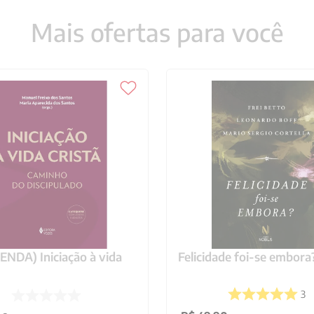
Mais ofertas para você
NDA) Iniciação à vida
Felicidade foi-se embora
3