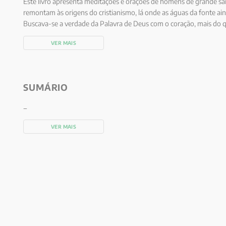
Este livro apresenta meditações e orações de homens de grande san
remontam às origens do cristianismo, lá onde as águas da fonte ain
Buscava-se a verdade da Palavra de Deus com o coração, mais do q
alguns desses textos patrísticos para que o leitor possa meditar so
VER MAIS
que estiver diante de Jesus sacramentado. Para que as “visitas” a
proveitosas, foram acrescentadas meditações dos Padres da Igreja p
dias há uma nova meditação para afervorar o nosso amor pelo Jesus
SUMÁRIO
_
VER MAIS