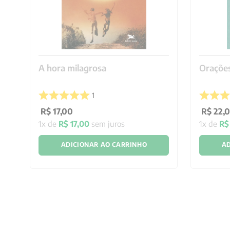
A hora milagrosa
Oraçõe
1
R$
17
,
00
R$
22
,
1
x de
R$
17
,
00
sem juros
1
x de
R$
ADICIONAR AO CARRINHO
AD