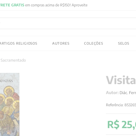
FRETE GRATIS
em compras acima de R$150! Aproveite
ADOS
ARTIGOS RELIGIOSOS
AUTORES
COLEÇÕES
SELOS
 gustav jung
us Sacramentado
Visit
Autor:
Diác. Fe
Referência
:
85326
R$
25
,