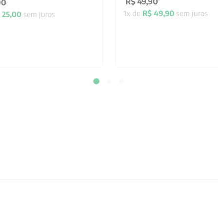
R$
49
,
90
00
1
x de
R$
49
,
90
sem juros
25
,
00
sem juros