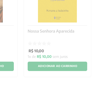
Nossa Senhora Aparecida
Sã
R$
10
,
00
R
1
x de
R$
10
,
00
sem juros
1
x
NHO
ADICIONAR AO CARRINHO