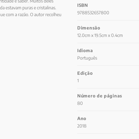
tidade e saber. Muitos deles
ISBN
da estavam puras e cristalinas.
9788532657800
ue com a razão. O autor recolheu
bre tão grande mistério cada vez
Dimensão
o santíssimo sacramento sejam
ara cada dia, assim, todos os
12.0cm x 19.5cm x 0.4cm
 Eucarístico.
Idioma
Português
Edição
1
Número de páginas
80
Ano
2018