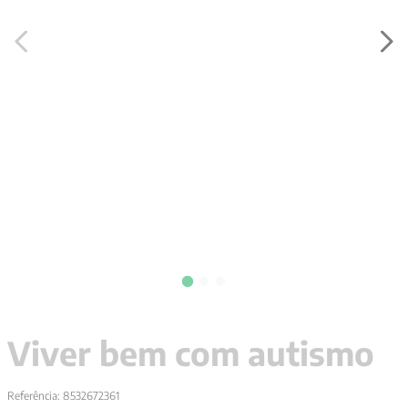
9
º
aristoteles
10
º
psicologia
Viver bem com autismo
Referência
:
8532672361