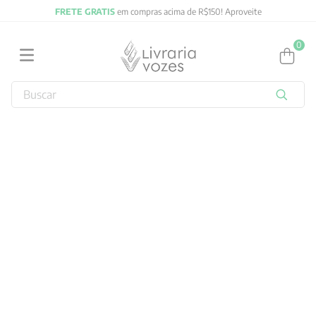
FRETE GRATIS
em compras acima de R$150! Aproveite
0
Buscar
TERMOS MAIS BUSCADOS
1
º
2027
2
º
obras completas carl gustav jung
3
º
filosofia
4
º
jung
5
º
byung chul han
6
º
pré venda
7
º
biblia
8
º
anselm grun