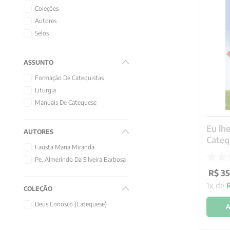
10
º
verena kast
Coleções
Autores
Selos
ASSUNTO
Formação De Catequistas
Liturgia
Manuais De Catequese
Eu lhe
AUTORES
Cateq
Fausta Maria Miranda
Pe. Almerindo Da Silveira Barbosa
R$
35
1
x de
COLEÇÃO
Deus Conosco (Catequese)
A