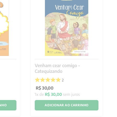
Venham cear comigo -
Catequizando
2
R$
30
,
00
1
x de
R$
30
,
00
sem juros
INHO
ADICIONAR AO CARRINHO