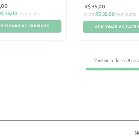
,
00
R$
35
,
00
R$
35
,
00
sem juros
1
x de
R$
35
,
00
sem juros
DICIONAR AO CARRINHO
ADICIONAR AO CARR
Você viu todos os
9
pro
N