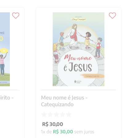
rito -
Meu nome é Jesus -
Catequizando
R$
30
,
00
1
x de
R$
30
,
00
sem juros