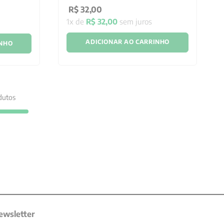
R$
32
,
00
1
x de
R$
32
,
00
sem juros
ADICIONAR AO CARRINHO
INHO
dutos
ewsletter