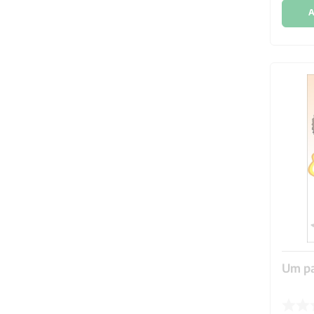
A
Um pa