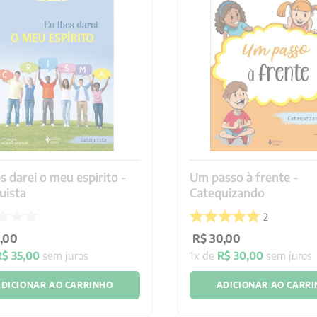
s darei o meu espirito -
Um passo à frente -
uista
Catequizando
2
,
00
R$
30
,
00
R$
35
,
00
sem juros
1
x de
R$
30
,
00
sem juros
DICIONAR AO CARRINHO
ADICIONAR AO CARR