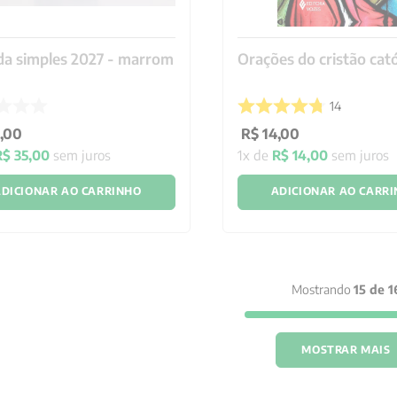
a simples 2027 - marrom
Orações do cristão cató
14
,
00
R$
14
,
00
R$
35
,
00
sem juros
1
x de
R$
14
,
00
sem juros
DICIONAR AO CARRINHO
ADICIONAR AO CARR
Mostrando
15 de 1
MOSTRAR MAIS