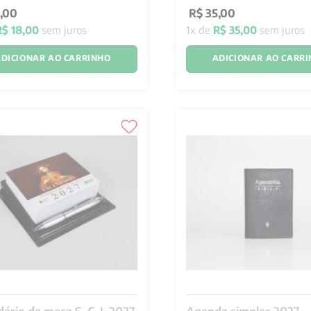
,
00
R$
35
,
00
R$
18
,
00
sem juros
1
x de
R$
35
,
00
sem juros
DICIONAR AO CARRINHO
ADICIONAR AO CARR