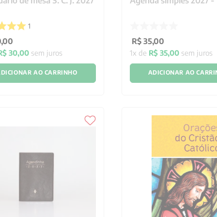
ário de mesa S. C. J. 2027
Agenda simples 2027 - 
1
0
,
00
R$
35
,
00
R$
30
,
00
sem juros
1
x de
R$
35
,
00
sem juros
DICIONAR AO CARRINHO
ADICIONAR AO CARR