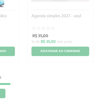
lico
Agenda simples 2027 - azul
R$
35
,
00
1
x de
R$
35
,
00
sem juros
INHO
ADICIONAR AO CARRINHO
6