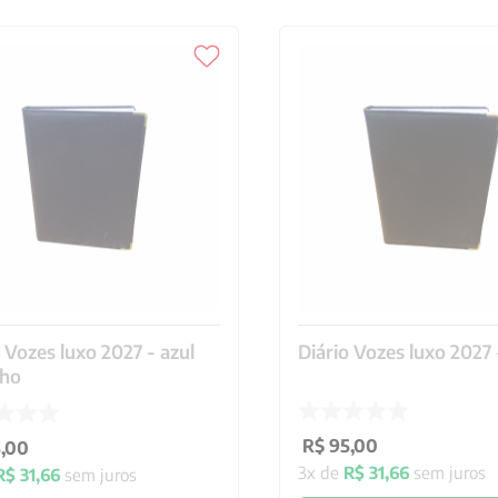
 Vozes luxo 2027 - azul
Diário Vozes luxo 2027 
nho
R$
95
,
00
5
,
00
3
x de
R$
31
,
66
sem juros
R$
31
,
66
sem juros