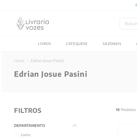
Buscar
TERMOS MAIS BUSC
LIVROS
CATEQUESE
SAZONAIS
1
º
2027
2
º
obras completas carl
Edrian Josue Pasini
3
º
filosofia
Edrian Josue Pasini
4
º
jung
5
º
byung chul han
6
º
pré venda
FILTROS
7
º
biblia
16
Produtos
8
º
anselm grun
DEPARTAMENTO
9
º
aristoteles
Livros