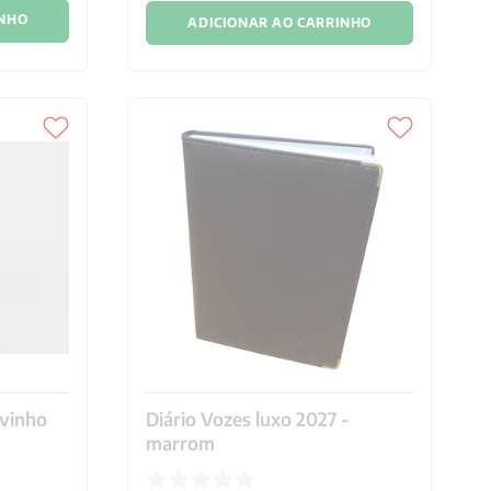
INHO
ADICIONAR AO CARRINHO
 vinho
Diário Vozes luxo 2027 -
marrom