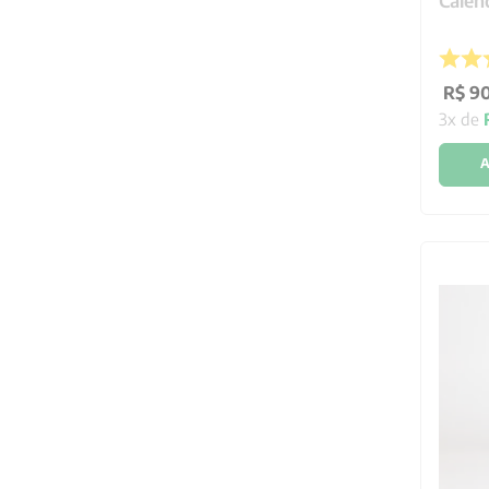
Calend
R$
9
3
x de
A