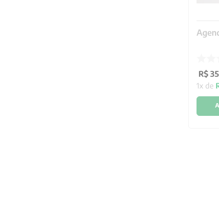
Agend
R$
35
1
x de
A