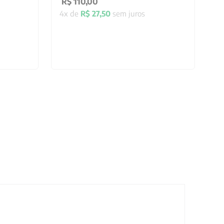
R$
110
,
00
4
x de
R$
27
,
50
sem juros