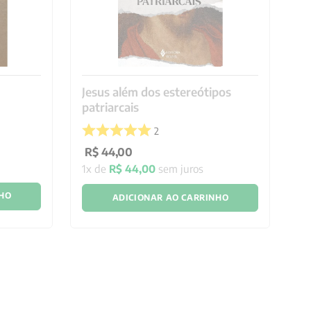
Jesus além dos estereótipos
Ap
patriarcais
2
R
R$
44
,
00
1
x
1
x de
R$
44
,
00
sem juros
NHO
ADICIONAR AO CARRINHO