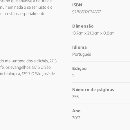
tério que envolve a figura de
ISBN
uir em nada o se ser justo e o
9788532624567
os cristãos, especialmente
estão longe de qualquer
Dimensão
rsonificação do Pai era viver
sposo, do educador e do
13.7cm x 21.0cm x 0.8cm
Idioma
Português
do mal-entendidos e clichês, 27 3
a fé: os evangelhos, 87 5 O São
Edição
ão teológica, 129 7 O São José de
1
lização, 165 9 A Família divina na
 à luz da sagrada família, 197 12 A
Número de páginas
inteira está entre nós, 227
256
Ano
2012