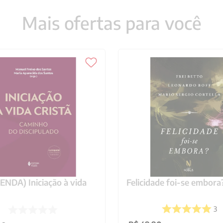
Mais ofertas para você
NDA) Iniciação à vida
Felicidade foi-se embora
3