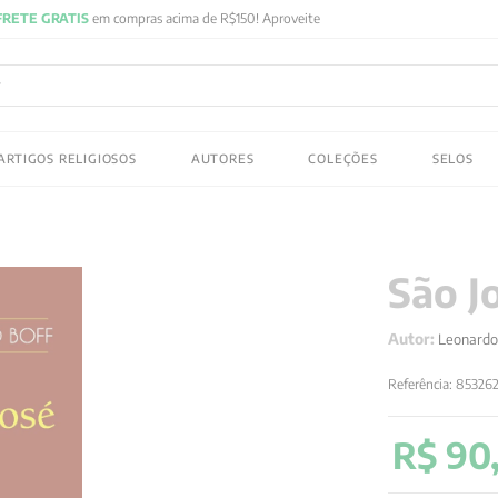
FRETE GRATIS
em compras acima de R$150! Aproveite
ADOS
ARTIGOS RELIGIOSOS
AUTORES
COLEÇÕES
SELOS
 gustav jung
São J
Autor:
Leonardo
Referência
:
85326
R$
90