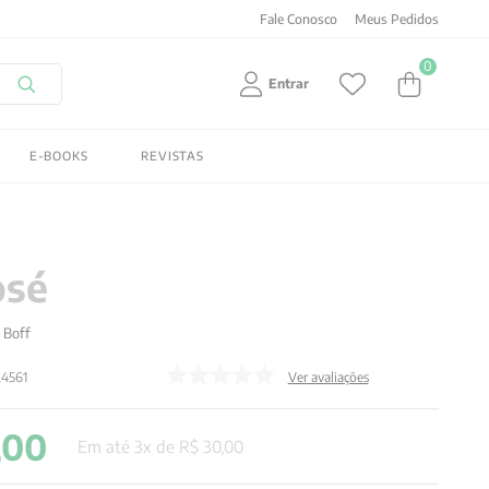
Fale Conosco
Meus Pedidos
0
Entrar
E-BOOKS
REVISTAS
osé
 Boff
24561
Ver avaliações
,
00
Em até
3
x de
R$
30
,
00