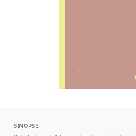
10
º
verena kast
SINOPSE