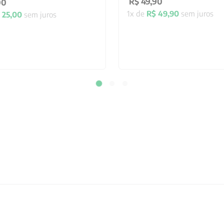
R$
49
,
90
00
1
x de
R$
49
,
90
sem juros
25
,
00
sem juros