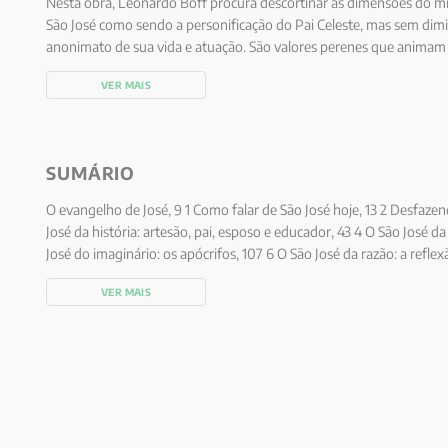
Nesta obra, Leonardo Boff procura descortinar as dimensões do mis
São José como sendo a personificação do Pai Celeste, mas sem dimin
anonimato de sua vida e atuação. São valores perenes que animam 
aqueles que vivem a mesma condição humilde que ele viveu e que 
VER MAIS
especulação teológica. Para José, mais importante que saber-se a pe
com radicalidade, sinceridade e humildade as virtudes do pai, do e
trabalhador.
SUMÁRIO
O evangelho de José, 9 1 Como falar de São José hoje, 13 2 Desfazen
José da história: artesão, pai, esposo e educador, 43 4 O São José d
José do imaginário: os apócrifos, 107 6 O São José da razão: a reflex
Deus: a ordem da união hipostática, 147 8 São José do Pai: a persona
VER MAIS
família humana, 175 10 O Pai celeste no pai terrestre, 187 11 A família
figura do pai à luz de São José, 213 Conclusão A Santíssima Trindade 
Referências, 235 Livros de Leonardo Boff, 247 Índice, 253