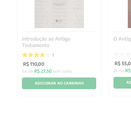
gia
Introdução ao Antigo
O Anti
Testamento
1
R$
55
,
R$
110
,
00
2
x de
R$
4
x de
R$
27
,
50
sem juros
AD
ADICIONAR AO CARRINHO