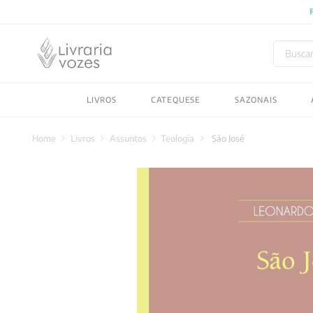
Buscar
TERMOS MAIS BUSC
LIVROS
CATEQUESE
SAZONAIS
1
º
2027
2
º
obras completas carl
Livros
Assuntos
Teologia
São José
3
º
filosofia
4
º
jung
5
º
byung chul han
6
º
pré venda
7
º
biblia
8
º
santo agostinho
9
º
anselm grun