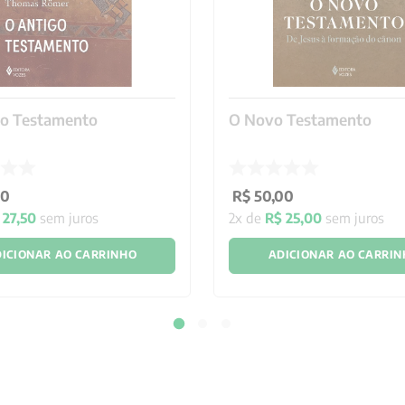
go Testamento
O Novo Testamento
00
R$
50
,
00
27
,
50
sem juros
2
x de
R$
25
,
00
sem juros
ICIONAR AO CARRINHO
ADICIONAR AO CARRI