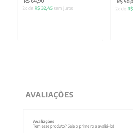
R$
64
,
90
R$
50
,
2
x de
R$
32
,
45
sem juros
2
x de
R$
AVALIAÇÕES
Avaliações
Tem esse produto? Seja o primeiro a avaliá-lo!