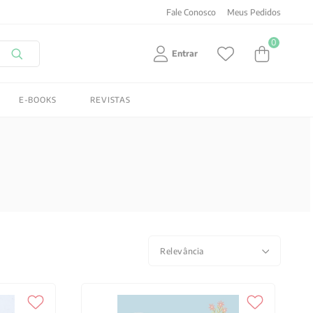
TIS
em compras acima de R$150! Aproveite
Fale Conosco
Meus Pedidos
0
Entrar
E-BOOKS
REVISTAS
Relevância