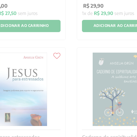
,
00
R$
29
,
90
R$
27
,
50
sem juros
1
x de
R$
29
,
90
sem juros
DICIONAR AO CARRINHO
ADICIONAR AO CARR