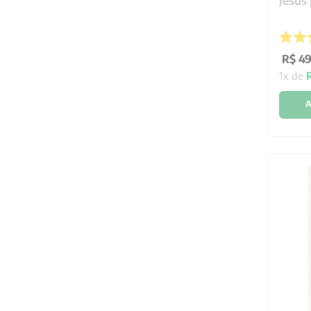
Jesus
R$
49
1
x de
A