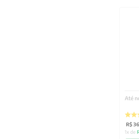
Até n
R$
3
1
x de