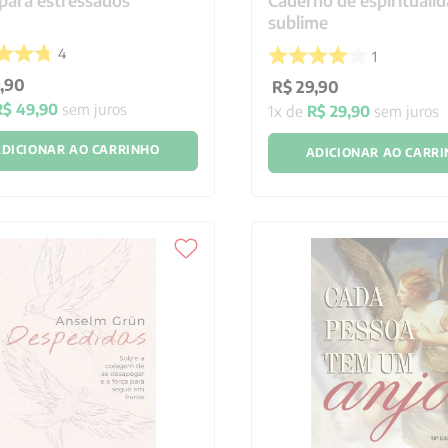
 para estressados
Caderno de espiritualid
sublime
4
1
,
90
R$
29
,
90
R$
49
,
90
sem juros
1
x de
R$
29
,
90
sem juros
DICIONAR AO CARRINHO
ADICIONAR AO CARR