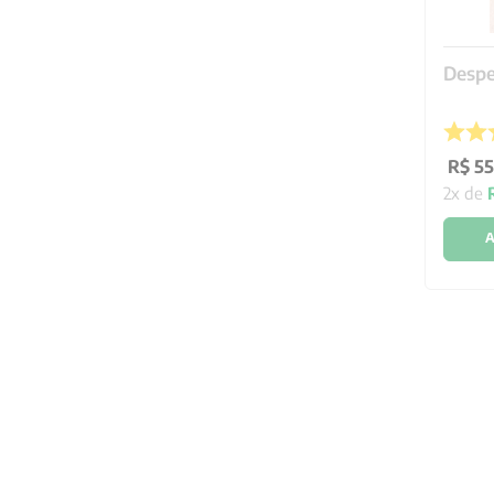
Despe
R$
55
2
x de
A