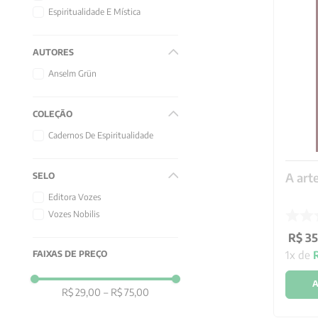
10
º
verena kast
Espiritualidade E Mística
AUTORES
Anselm Grün
COLEÇÃO
Cadernos De Espiritualidade
A art
SELO
Editora Vozes
Vozes Nobilis
R$
35
1
x de
FAIXAS DE PREÇO
A
R$ 29,00
–
R$ 75,00