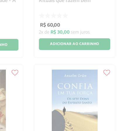
ade - A
Rituais que fazem bem
R$
60
,
00
2
x de
R$
30
,
00
sem juros
ADICIONAR AO CARRINHO
INHO