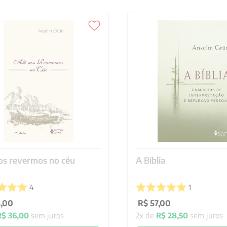
os revermos no céu
A Biblia
4
1
6
,
00
R$
57
,
00
R$
36
,
00
sem juros
2
x de
R$
28
,
50
sem juros