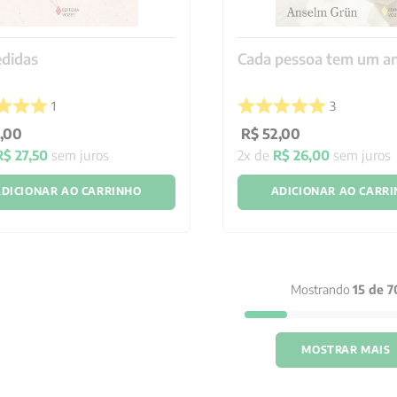
didas
Cada pessoa tem um an
1
3
,
00
R$
52
,
00
R$
27
,
50
sem juros
2
x de
R$
26
,
00
sem juros
DICIONAR AO CARRINHO
ADICIONAR AO CARR
Mostrando
15 de 7
MOSTRAR MAIS