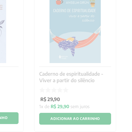
Caderno de espiritualidade -
Viver a partir do silêncio
R$
29
,
90
1
x de
R$
29
,
90
sem juros
INHO
ADICIONAR AO CARRINHO