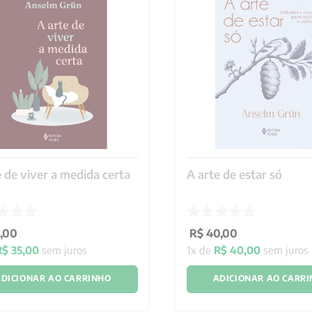
e de viver a medida certa
A arte de estar só
,
00
R$
40
,
00
R$
35
,
00
sem juros
1
x de
R$
40
,
00
sem juros
DICIONAR AO CARRINHO
ADICIONAR AO CARR