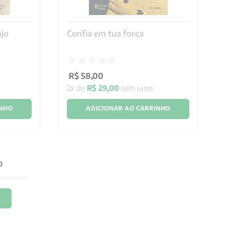
jo
Confia em tua força
R$
58
,
00
2
x de
R$
29
,
00
sem juros
INHO
ADICIONAR AO CARRINHO
0