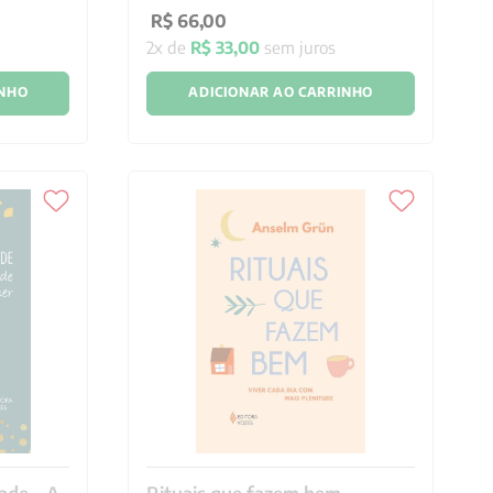
R$
66
,
00
2
x de
R$
33
,
00
sem juros
INHO
ADICIONAR AO CARRINHO