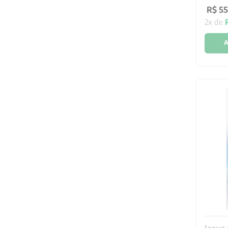
R$
55
2
x de
A