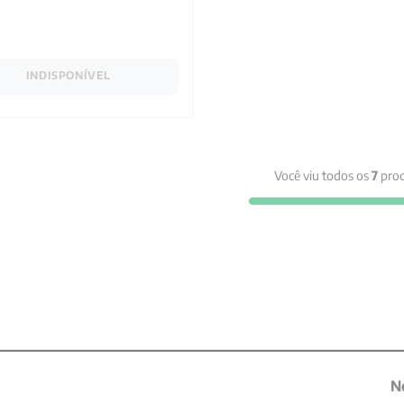
INDISPONÍVEL
Você viu todos os
7
prod
N