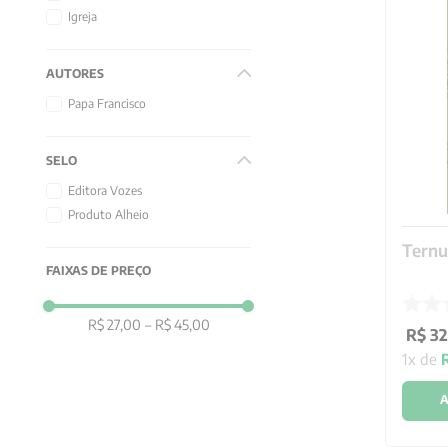
10
º
anselm grun
Igreja
AUTORES
Papa Francisco
SELO
Editora Vozes
Produto Alheio
Ternu
FAIXAS DE PREÇO
R$ 27,00
–
R$ 45,00
R$
32
1
x de
A