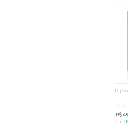
O per
R$
4
1
x de