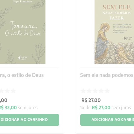
ra, o estilo de Deus
Sem ele nada podemos 
,
00
R$
27
,
00
R$
32
,
00
sem juros
1
x de
R$
27
,
00
sem juros
DICIONAR AO CARRINHO
ADICIONAR AO CARR