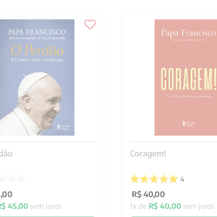
dão
Coragem!
4
5
,
00
R$
40
,
00
R$
45
,
00
sem juros
1
x de
R$
40
,
00
sem juros