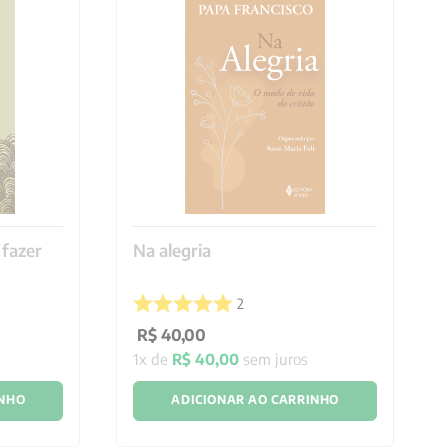
fazer
Na alegria
2
R$
40
,
00
1
x de
R$
40
,
00
sem juros
INHO
ADICIONAR AO CARRINHO