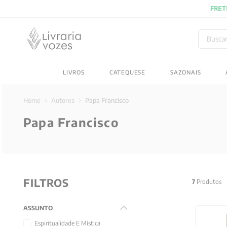
Buscar
TERMOS MAIS BUSC
LIVROS
CATEQUESE
SAZONAIS
1
º
2027
2
º
obras completas carl
Autores
Papa Francisco
3
º
filosofia
Papa Francisco
4
º
jung
5
º
pré venda
6
º
byung chul han
FILTROS
7
º
biblia
7
Produtos
8
º
verena kast
ASSUNTO
9
º
santo agostinho
Espiritualidade E Mística