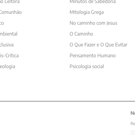
o Leitora
Minutos de Sabedoria
 Comunhão
Mitologia Grega
co
No caminho com Jesus
mbiental
O Caminho
clusiva
O Que Fazer e O Que Evitar
s-Crítica
Pensamento Humano
Teologia
Psicologia social
N
Re