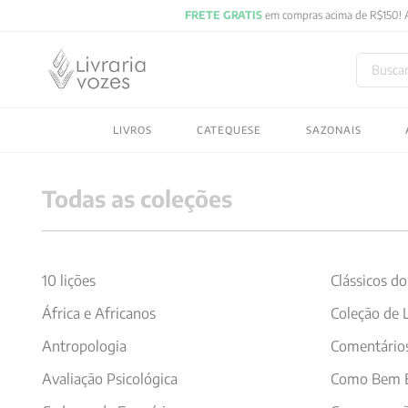
Buscar
TERMOS MAIS BUSC
LIVROS
CATEQUESE
SAZONAIS
1
º
2027
2
º
obras completas carl
Todas as coleções
3
º
filosofia
4
º
jung
5
º
byung chul han
10 lições
Clássicos do
6
º
pré venda
África e Africanos
Coleção de L
7
º
biblia
Antropologia
Comentários
8
º
anselm grun
Avaliação Psicológica
Como Bem E
9
º
aristoteles