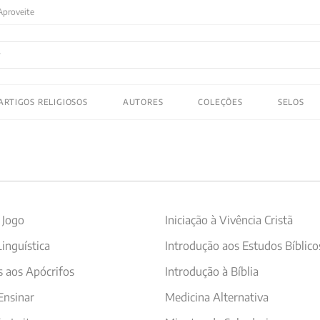
FRETE GRATIS
em compras acima de R$150! Aproveite
ADOS
ARTIGOS RELIGIOSOS
AUTORES
COLEÇÕES
SELOS
 gustav jung
 Jogo
Iniciação à Vivência Cristã
inguística
Introdução aos Estudos Bíblico
 aos Apócrifos
Introdução à Bíblia
nsinar
Medicina Alternativa