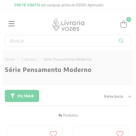
FRETE GRATIS
em compras acima de R$150! Aproveite
0
Buscar
TERMOS MAIS BUSCADOS
1
º
2027
Coleções
Série Pensamento Moderno
Série Pensamento Moderno
2
º
obras completas carl gustav jung
3
º
filosofia
4
º
jung
FILTRAR
Relevância
5
º
pré venda
6
º
byung chul han
14
Produtos
7
º
biblia
8
º
vozes bolso