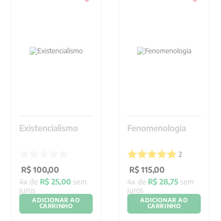
9
º
santo agostinho
10
º
verena kast
Existencialismo
Fenomenologia
2
R$
100
,
00
R$
115
,
00
4
x de
R$
25
,
00
sem
4
x de
R$
28
,
75
sem
juros
juros
ADICIONAR AO
ADICIONAR AO
CARRINHO
CARRINHO