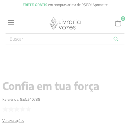
FRETE GRATIS
em compras acima de R$150! Aproveite
0
Buscar
TERMOS MAIS BUSCADOS
1
º
obras completas carl gustav jung
2
º
filosofia
3
º
2027
Confia em tua força
4
º
jung
5
º
byung chul han
Referência
:
8532640788
6
º
pré venda
7
º
biblia
Ver avaliações
8
º
anselm grun