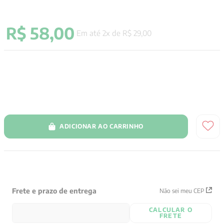
9
º
psicologia
R$
58
,
00
10
º
verena kast
Em até
2
x de
R$
29
,
00
ADICIONAR AO CARRINHO
Frete e prazo de entrega
Não sei meu CEP
CALCULAR O
FRETE