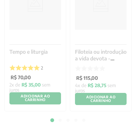
Tempo e liturgia
Filoteia ou introdução
a vida devota -
Edição Luxo
2
R$
70
,
00
R$
115
,
00
2
x de
R$
35
,
00
sem
4
x de
R$
28
,
75
sem
juros
juros
ADICIONAR AO
ADICIONAR AO
CARRINHO
CARRINHO