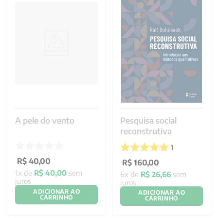
A pele do vento
Pesquisa social
reconstrutiva
1
R$
40
,
00
R$
160
,
00
1
x de
R$
40
,
00
sem
6
x de
R$
26
,
66
sem
juros
juros
ADICIONAR AO
ADICIONAR AO
CARRINHO
CARRINHO