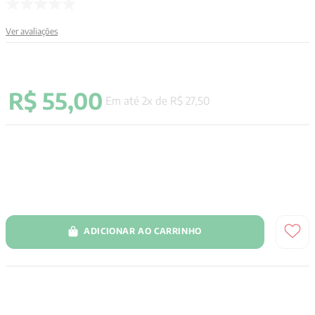
9
º
anselm grun
Ver avaliações
10
º
verena kast
R$
55
,
00
Em até
2
x de
R$
27
,
50
ADICIONAR AO CARRINHO