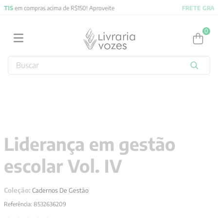
FRETE GRATIS
em compras acima de R$150! Aproveite
0
Buscar
TERMOS MAIS BUSCADOS
1
º
2027
2
º
obras completas carl gustav jung
3
º
filosofia
Liderança em gestão
4
º
jung
escolar Vol. IV
5
º
byung chul han
6
º
pré venda
Coleção:
Cadernos De Gestão
7
º
biblia
Referência
:
8532636209
8
º
santo agostinho